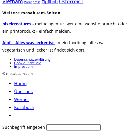
Vietnam
Österreich
Zipflbob
Wordpress
Weitere mosabuam-Seiten
pixelcreatures
- meine agentur. wer eine website braucht oder
ein printprodukt - einfach melden.
Aloi! - Alles was lecker ist
- mein foodblog. alles was
vegetarisch und lecker ist findet sich dort.
Datenschutzerklärung
Cookie-Richtlinie
Impressum
© mosabuam.com
Home
Über uns
Werner
Kochbuch
Website-
Suche
Diese
Suchbegriff eingeben
umschalten