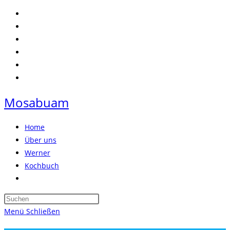
Zum
Inhalt
springen
Mosabuam
Home
Über uns
Werner
Kochbuch
Website-
Suche
Press
umschalten
Escape
Menü
Schließen
to