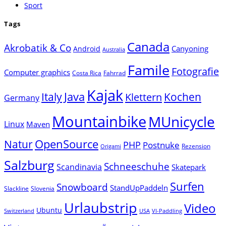
Sport
Tags
Canada
Akrobatik & Co
Canyoning
Android
Australia
Famile
Fotografie
Computer graphics
Costa Rica
Fahrrad
Kajak
Java
Italy
Klettern
Kochen
Germany
Mountainbike
MUnicycle
Linux
Maven
Natur
OpenSource
PHP
Postnuke
Rezension
Origami
Salzburg
Schneeschuhe
Scandinavia
Skatepark
Surfen
Snowboard
StandUpPaddeln
Slackline
Slovenia
Urlaubstrip
Video
Ubuntu
Switzerland
USA
VI-Paddling