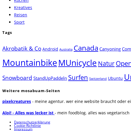
Kochen
panel.
Kreatives
Reisen
Sport
Tags
Canada
Akrobatik & Co
Canyoning
Comp
Android
Australia
Mountainbike
MUnicycle
Natur
Open
U
Surfen
Snowboard
StandUpPaddeln
Ubuntu
Switzerland
Weitere mosabuam-Seiten
pixelcreatures
- meine agentur. wer eine website braucht oder ei
Aloi! - Alles was lecker ist
- mein foodblog. alles was vegetarisch u
Datenschutzerklärung
Cookie-Richtlinie
Impressum