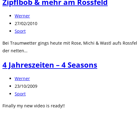
Zipflbob & mehr am Rossfeld
Beitrags-
Werner
Autor:
Beitrag
27/02/2010
veröffentlicht:
Beitrags-
Sport
Kategorie:
Bei Traumwetter gings heute mit Rose, Michi & Wastl aufs Rossf
der netten…
4 Jahreszeiten – 4 Seasons
Beitrags-
Werner
Autor:
Beitrag
23/10/2009
veröffentlicht:
Beitrags-
Sport
Kategorie:
Finally my new video is ready!!