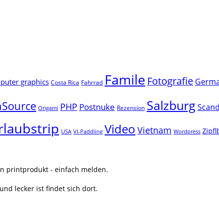
Famile
Fotografie
Germ
uter graphics
Costa Rica
Fahrrad
Salzburg
Source
PHP
Postnuke
Scand
Rezension
Origami
rlaubstrip
Video
Vietnam
Zipf
USA
VI-Paddling
Wordpress
n printprodukt - einfach melden.
nd lecker ist findet sich dort.