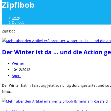
Zipflbob
close
the
search
Start
>
panel.
Zipflbob
Zipflbob
Der Winter ist da … und die Action ge
Beitrags-
Werner
Autor:
Beitrag
10/12/2012
veröffentlicht:
Beitrags-
Sport
Kategorie:
Der Winter hat in Salzburg jetzt so richtig durchgestartet und 
Nino…