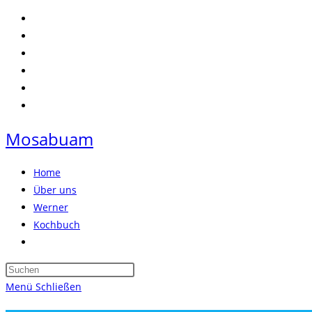
Zum
Inhalt
springen
Mosabuam
Home
Über uns
Werner
Kochbuch
Website-
Suche
Press
umschalten
Escape
Menü
Schließen
to