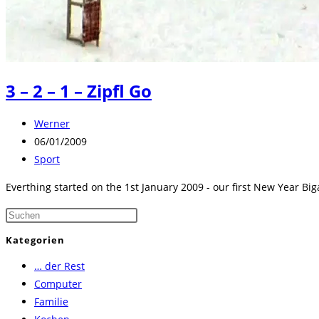
3 – 2 – 1 – Zipfl Go
Beitrags-
Werner
Autor:
Beitrag
06/01/2009
veröffentlicht:
Beitrags-
Sport
Kategorie:
Everthing started on the 1st January 2009 - our first New Year Bi
Press
Escape
Kategorien
to
… der Rest
close
Computer
the
Familie
search