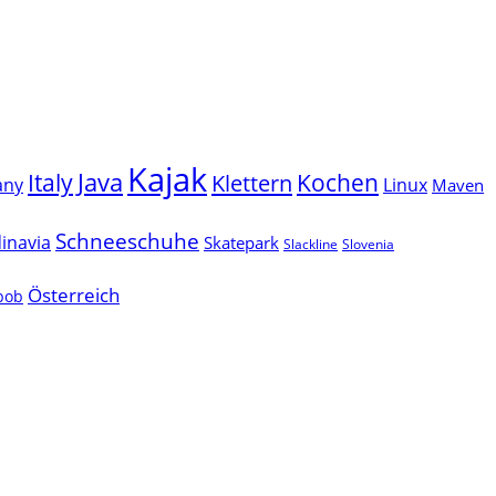
Kajak
Java
Italy
Klettern
Kochen
Linux
any
Maven
Schneeschuhe
inavia
Skatepark
Slackline
Slovenia
Österreich
lbob