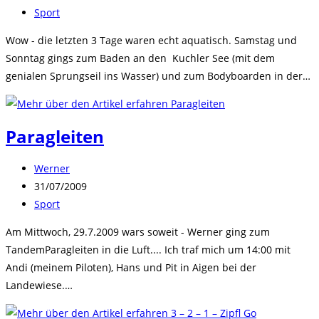
veröffentlicht:
Beitrags-
Sport
Kategorie:
Wow - die letzten 3 Tage waren echt aquatisch. Samstag und
Sonntag gings zum Baden an den Kuchler See (mit dem
genialen Sprungseil ins Wasser) und zum Bodyboarden in der…
Paragleiten
Beitrags-
Werner
Autor:
Beitrag
31/07/2009
veröffentlicht:
Beitrags-
Sport
Kategorie:
Am Mittwoch, 29.7.2009 wars soweit - Werner ging zum
TandemParagleiten in die Luft.... Ich traf mich um 14:00 mit
Andi (meinem Piloten), Hans und Pit in Aigen bei der
Landewiese.…