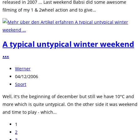
released in 2007 ... Last weekend Babsi did some awesome
filming of my 1 & 2wheel action and to give…
A typical untypical winter weekend
…
Beitrags-
Werner
Autor:
Beitrag
04/12/2006
veröffentlicht:
Beitrags-
Sport
Kategorie:
Well, it's the beginning of december but still we have 10°C and
more which is quite untypical. On the other side it was weekend
and time to play - which…
1
2
3