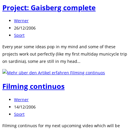
Project: Gaisberg complete
Beitrags-
Werner
Autor:
Beitrag
26/12/2006
veröffentlicht:
Beitrags-
Sport
Kategorie:
Every year some ideas pop in my mind and some of these
projects work out perfectly (like my first multiday municycle trip
on sardinia), some are still in my head…
Filming continuos
Beitrags-
Werner
Autor:
Beitrag
14/12/2006
veröffentlicht:
Beitrags-
Sport
Kategorie:
Filming continuos for my next upcoming video which will be