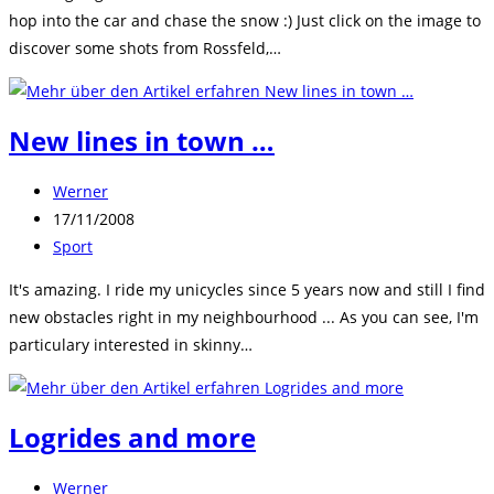
hop into the car and chase the snow :) Just click on the image to
discover some shots from Rossfeld,…
New lines in town …
Beitrags-
Werner
Autor:
Beitrag
17/11/2008
veröffentlicht:
Beitrags-
Sport
Kategorie:
It's amazing. I ride my unicycles since 5 years now and still I find
new obstacles right in my neighbourhood ... As you can see, I'm
particulary interested in skinny…
Logrides and more
Beitrags-
Werner