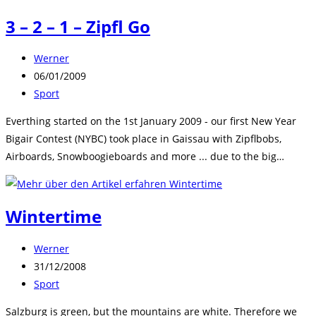
3 – 2 – 1 – Zipfl Go
Beitrags-
Werner
Autor:
Beitrag
06/01/2009
veröffentlicht:
Beitrags-
Sport
Kategorie:
Everthing started on the 1st January 2009 - our first New Year
Bigair Contest (NYBC) took place in Gaissau with Zipflbobs,
Airboards, Snowboogieboards and more ... due to the big…
Wintertime
Beitrags-
Werner
Autor:
Beitrag
31/12/2008
veröffentlicht:
Beitrags-
Sport
Kategorie:
Salzburg is green, but the mountains are white. Therefore we