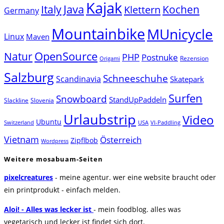
Kajak
Java
Italy
Klettern
Kochen
Germany
Mountainbike
MUnicycle
Linux
Maven
Natur
OpenSource
PHP
Postnuke
Rezension
Origami
Salzburg
Schneeschuhe
Scandinavia
Skatepark
Surfen
Snowboard
StandUpPaddeln
Slackline
Slovenia
Urlaubstrip
Video
Ubuntu
Switzerland
USA
VI-Paddling
Vietnam
Österreich
Zipflbob
Wordpress
Weitere mosabuam-Seiten
pixelcreatures
- meine agentur. wer eine website braucht oder
ein printprodukt - einfach melden.
Aloi! - Alles was lecker ist
- mein foodblog. alles was
vegetarisch und lecker ist findet sich dort.