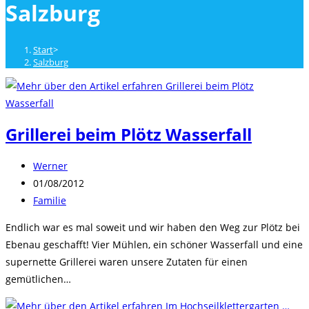
Salzburg
close
the
search
Start
>
panel.
Salzburg
Grillerei beim Plötz Wasserfall
Beitrags-
Werner
Autor:
Beitrag
01/08/2012
veröffentlicht:
Beitrags-
Familie
Kategorie:
Endlich war es mal soweit und wir haben den Weg zur Plötz bei
Ebenau geschafft! Vier Mühlen, ein schöner Wasserfall und eine
supernette Grillerei waren unsere Zutaten für einen
gemütlichen…