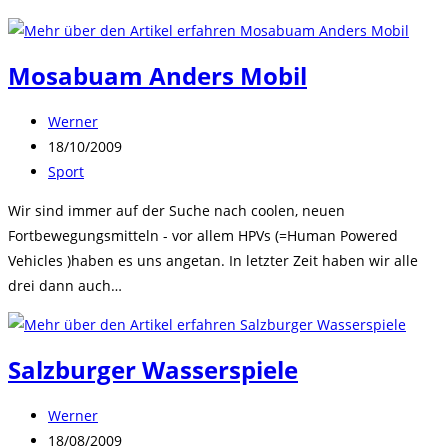
Mosabuam Anders Mobil
Beitrags-
Werner
Autor:
Beitrag
18/10/2009
veröffentlicht:
Beitrags-
Sport
Kategorie:
Wir sind immer auf der Suche nach coolen, neuen
Fortbewegungsmitteln - vor allem HPVs (=Human Powered
Vehicles )haben es uns angetan. In letzter Zeit haben wir alle
drei dann auch…
Salzburger Wasserspiele
Beitrags-
Werner
Autor:
Beitrag
18/08/2009