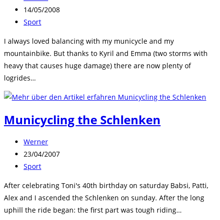
Autor:
Beitrag
14/05/2008
veröffentlicht:
Beitrags-
Sport
Kategorie:
I always loved balancing with my municycle and my
mountainbike. But thanks to Kyril and Emma (two storms with
heavy that causes huge damage) there are now plenty of
logrides…
Municycling the Schlenken
Beitrags-
Werner
Autor:
Beitrag
23/04/2007
veröffentlicht:
Beitrags-
Sport
Kategorie:
After celebrating Toni's 40th birthday on saturday Babsi, Patti,
Alex and I ascended the Schlenken on sunday. After the long
uphill the ride began: the first part was tough riding…