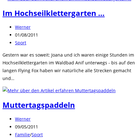
Im Hochseilklettergarten …
Beitrags-
Werner
Autor:
Beitrag
01/08/2011
veröffentlicht:
Beitrags-
Sport
Kategorie:
Gestern war es soweit: Joana und ich waren einige Stunden im
Hochseilklettergarten im Waldbad Anif unterwegs - bis auf den
langen Flying Fox haben wir natürliche alle Strecken gemacht
und…
Muttertagspaddeln
Beitrags-
Werner
Autor:
Beitrag
09/05/2011
veröffentlicht:
Beitrags-
Familie
/
Sport