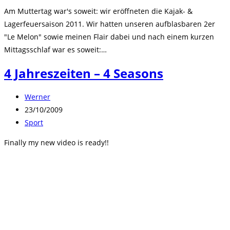
Kategorie:
Am Muttertag war's soweit: wir eröffneten die Kajak- &
Lagerfeuersaison 2011. Wir hatten unseren aufblasbaren 2er
"Le Melon" sowie meinen Flair dabei und nach einem kurzen
Mittagsschlaf war es soweit:…
4 Jahreszeiten – 4 Seasons
Beitrags-
Werner
Autor:
Beitrag
23/10/2009
veröffentlicht:
Beitrags-
Sport
Kategorie:
Finally my new video is ready!!