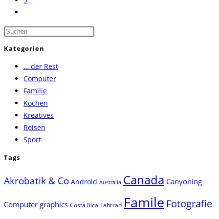
Zur
nächsten
Press
Seite
Escape
Kategorien
to
… der Rest
close
Computer
the
Familie
search
Kochen
panel.
Kreatives
Reisen
Sport
Tags
Canada
Akrobatik & Co
Canyoning
Android
Australia
Famile
Fotografie
Computer graphics
Costa Rica
Fahrrad