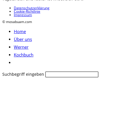
Datenschutzerklärung
Cookie-Richtlinie
Impressum
© mosabuam.com
Home
Über uns
Werner
Kochbuch
Website-
Suche
Diese
Suchbegriff eingeben
umschalten
Website
durchsuchen