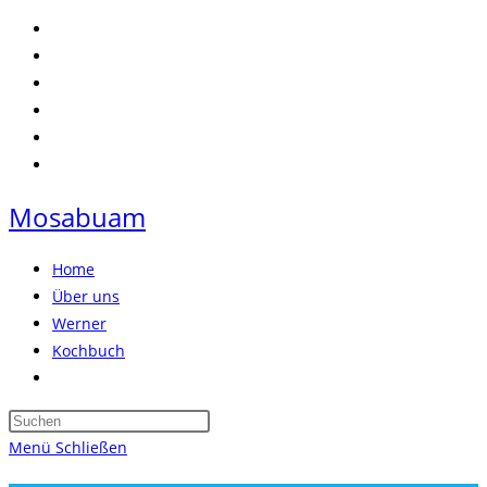
Zum
Inhalt
springen
Mosabuam
Home
Über uns
Werner
Kochbuch
Website-
Suche
Press
umschalten
Escape
Menü
Schließen
to