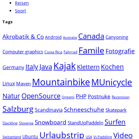
Reisen
Sport
Tags
Canada
Akrobatik & Co
Canyoning
Android
Australia
Famile
Fotografie
Computer graphics
Costa Rica
Fahrrad
Kajak
Java
Italy
Klettern
Kochen
Germany
Mountainbike
MUnicycle
Linux
Maven
Natur
OpenSource
PHP
Postnuke
Rezension
Origami
Salzburg
Schneeschuhe
Scandinavia
Skatepark
Surfen
Snowboard
StandUpPaddeln
Slackline
Slovenia
Urlaubstrip
Video
Ubuntu
Switzerland
USA
VI-Paddling