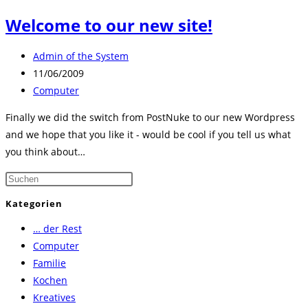
Welcome to our new site!
Beitrags-
Admin of the System
Autor:
Beitrag
11/06/2009
veröffentlicht:
Beitrags-
Computer
Kategorie:
Finally we did the switch from PostNuke to our new Wordpress
and we hope that you like it - would be cool if you tell us what
you think about…
Press
Escape
Kategorien
to
… der Rest
close
Computer
the
Familie
search
Kochen
panel.
Kreatives