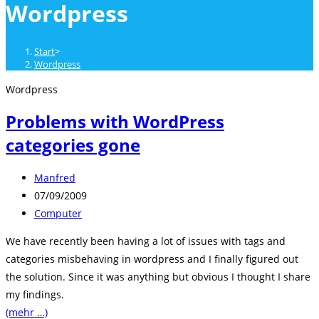
Wordpress
close
the
search
Start
>
panel.
Wordpress
Wordpress
Problems with WordPress
categories gone
Beitrags-
Manfred
Autor:
Beitrag
07/09/2009
veröffentlicht:
Beitrags-
Computer
Kategorie:
We have recently been having a lot of issues with tags and
categories misbehaving in wordpress and I finally figured out
the solution. Since it was anything but obvious I thought I share
my findings.
(mehr …)