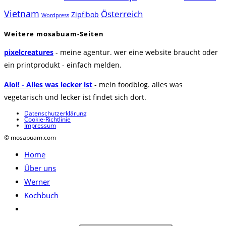
Vietnam
Österreich
Zipflbob
Wordpress
Weitere mosabuam-Seiten
pixelcreatures
- meine agentur. wer eine website braucht oder
ein printprodukt - einfach melden.
Aloi! - Alles was lecker ist
- mein foodblog. alles was
vegetarisch und lecker ist findet sich dort.
Datenschutzerklärung
Cookie-Richtlinie
Impressum
© mosabuam.com
Home
Über uns
Werner
Kochbuch
Website-
Suche