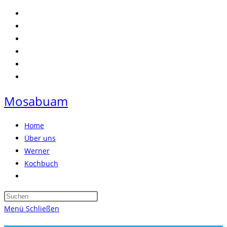
Zum
Inhalt
springen
Mosabuam
Home
Über uns
Werner
Kochbuch
Website-
Suche
Press
umschalten
Escape
Menü
Schließen
to