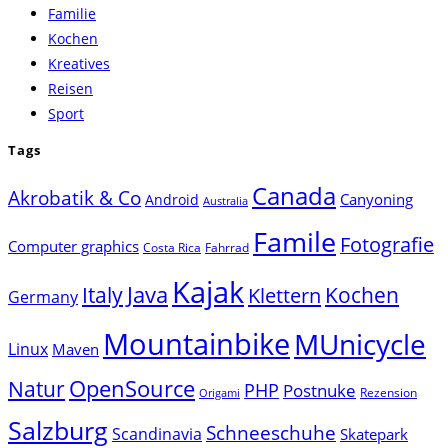
Familie
search
Kochen
panel.
Kreatives
Reisen
Sport
Tags
Canada
Akrobatik & Co
Canyoning
Android
Australia
Famile
Fotografie
Computer graphics
Costa Rica
Fahrrad
Kajak
Java
Italy
Klettern
Kochen
Germany
Mountainbike
MUnicycle
Linux
Maven
Natur
OpenSource
PHP
Postnuke
Rezension
Origami
Salzburg
Schneeschuhe
Scandinavia
Skatepark