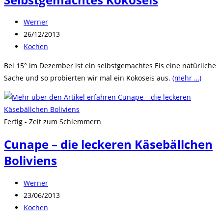
Beitrags-
Werner
Autor:
Beitrag
26/12/2013
veröffentlicht:
Beitrags-
Kochen
Kategorie:
Bei 15° im Dezember ist ein selbstgemachtes Eis eine natürliche
Sache und so probierten wir mal ein Kokoseis aus.
(mehr …)
Fertig - Zeit zum Schlemmern
Cunape – die leckeren Käsebällchen
Boliviens
Beitrags-
Werner
Autor:
Beitrag
23/06/2013
veröffentlicht:
Beitrags-
Kochen
Kategorie: