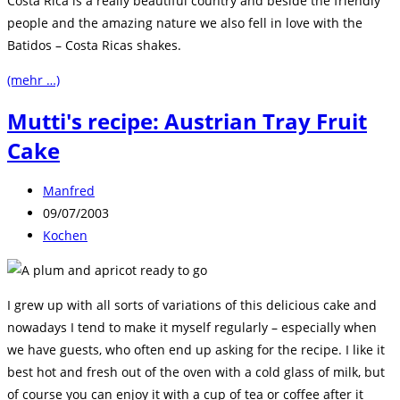
Costa Rica is a really beautiful country and beside the friendly
people and the amazing nature we also fell in love with the
Batidos – Costa Ricas shakes.
(mehr …)
Mutti's recipe: Austrian Tray Fruit
Cake
Beitrags-
Manfred
Autor:
Beitrag
09/07/2003
veröffentlicht:
Beitrags-
Kochen
Kategorie:
I grew up with all sorts of variations of this delicious cake and
nowadays I tend to make it myself regularly – especially when
we have guests, who often end up asking for the recipe. I like it
best hot and fresh out of the oven with a cold glass of milk, but
of course you can enjoy it with a cup of tea or coffee after it