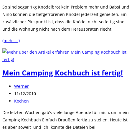
So sind sogar 1kg Knödelbrot kein Problem mehr und Babsi und
Nino können die tiefgefrorenen Knödel jederzeit genießen. Ein
zusätzlicher Pluspunkt ist, dass die Knödel nicht so fettig sind
und die Wohnung nicht nach dem Herausbraten riecht.
(mehr …)
Mein Camping Kochbuch ist fertig!
Beitrags-
Werner
Autor:
Beitrag
11/12/2010
veröffentlicht:
Beitrags-
Kochen
Kategorie:
Die letzten Wochen gab's viele lange Abende für mich, um mein
Camping Kochbuch Einfach Draußen fertig zu stellen. Heute ist
es aber soweit und ich konnte die Dateien bei