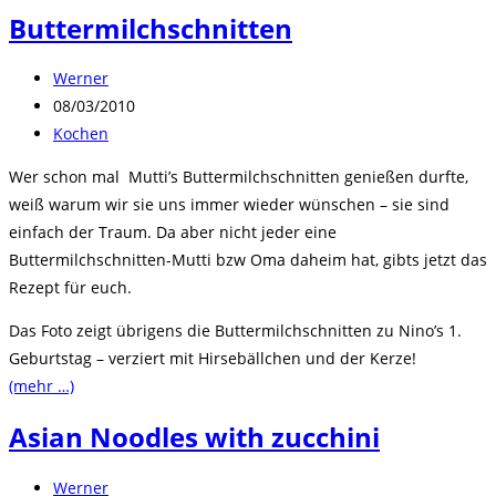
Buttermilchschnitten
Beitrags-
Werner
Autor:
Beitrag
08/03/2010
veröffentlicht:
Beitrags-
Kochen
Kategorie:
Wer schon mal Mutti’s Buttermilchschnitten genießen durfte,
weiß warum wir sie uns immer wieder wünschen – sie sind
einfach der Traum. Da aber nicht jeder eine
Buttermilchschnitten-Mutti bzw Oma daheim hat, gibts jetzt das
Rezept für euch.
Das Foto zeigt übrigens die Buttermilchschnitten zu Nino’s 1.
Geburtstag – verziert mit Hirsebällchen und der Kerze!
(mehr …)
Asian Noodles with zucchini
Beitrags-
Werner