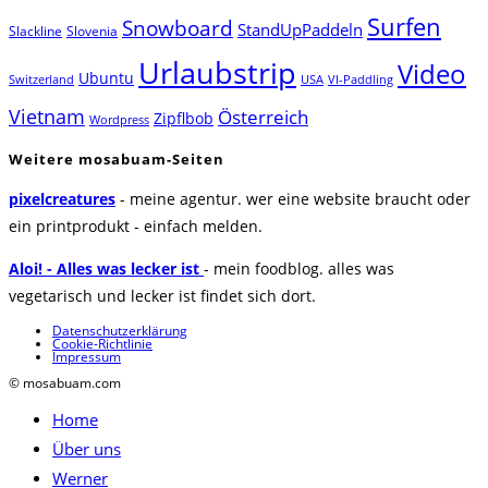
Surfen
Snowboard
StandUpPaddeln
Slackline
Slovenia
Urlaubstrip
Video
Ubuntu
Switzerland
USA
VI-Paddling
Vietnam
Österreich
Zipflbob
Wordpress
Weitere mosabuam-Seiten
pixelcreatures
- meine agentur. wer eine website braucht oder
ein printprodukt - einfach melden.
Aloi! - Alles was lecker ist
- mein foodblog. alles was
vegetarisch und lecker ist findet sich dort.
Datenschutzerklärung
Cookie-Richtlinie
Impressum
© mosabuam.com
Home
Über uns
Werner