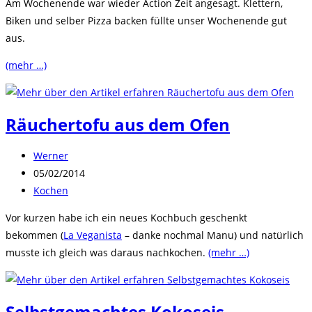
Am Wochenende war wieder Action Zeit angesagt. Klettern,
Biken und selber Pizza backen füllte unser Wochenende gut
aus.
(mehr …)
Räuchertofu aus dem Ofen
Beitrags-
Werner
Autor:
Beitrag
05/02/2014
veröffentlicht:
Beitrags-
Kochen
Kategorie:
Vor kurzen habe ich ein neues Kochbuch geschenkt
bekommen (
La Veganista
– danke nochmal Manu) und natürlich
musste ich gleich was daraus nachkochen.
(mehr …)
Selbstgemachtes Kokoseis