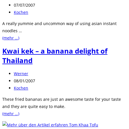
Autor:
Beitrag
07/07/2007
veröffentlicht:
Beitrags-
Kochen
Kategorie:
A really yummie and uncommon way of using asian instant
noodles …
(mehr …)
Kwai kek – a banana delight of
Thailand
Beitrags-
Werner
Autor:
Beitrag
08/01/2007
veröffentlicht:
Beitrags-
Kochen
Kategorie:
These fried bananas are just an awesome taste for your taste
and they are quite easy to make.
(mehr …)