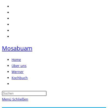
Zum
Inhalt
springen
Mosabuam
Home
Über uns
Werner
Kochbuch
Website-
Suche
Press
umschalten
Escape
Menü
Schließen
to