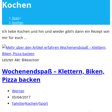
Kochen
close
the
search
Start
>
panel.
Kochen
Ich liebe Kochen und hin und wieder gibt’s dann ein Rezept von
mir für euch …
Letzter Akt: Bikeaction
Wochenendspaß – Klettern, Biken,
Pizza backen
Beitrags-
Werner
Autor:
Beitrag
05/04/2017
veröffentlicht:
Beitrags-
Familie
/
Kochen
/
Sport
Kategorie: