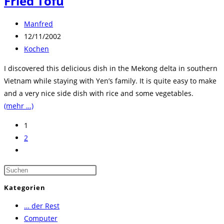
Fried Tofu
Beitrags-
Manfred
Autor:
Beitrag
12/11/2002
veröffentlicht:
Beitrags-
Kochen
Kategorie:
I discovered this delicious dish in the Mekong delta in southern
Vietnam while staying with Yen’s family. It is quite easy to make
and a very nice side dish with rice and some vegetables.
(mehr …)
1
2
Zur
nächsten
Press
Seite
Escape
Kategorien
to
… der Rest
close
Computer
the