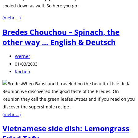
cooled down as well. So here you go …
(mehr …)
Bredes Chouchou – Spinach, the
other way … English & Deutsch
Beitrags-
Werner
Autor:
Beitrag
01/03/2003
veröffentlicht:
Beitrags-
Kochen
Kategorie:
When Babsi and I traveled on the beautiful Isle de la
Reunion we discovered the good taste of the Bredes. On
Reunion they call the green leafes
Bredes
and if you read on you
discover the supersimple recipe …
(mehr …)
Vietnamese side dish: Lemongrass