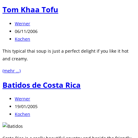
Tom Khaa Tofu
Beitrags-
Werner
Autor:
Beitrag
06/11/2006
veröffentlicht:
Beitrags-
Kochen
Kategorie:
This typical thai soup is just a perfect delight if you like it hot
and creamy.
(mehr …)
Batidos de Costa Rica
Beitrags-
Werner
Autor:
Beitrag
19/01/2005
veröffentlicht:
Beitrags-
Kochen
Kategorie: