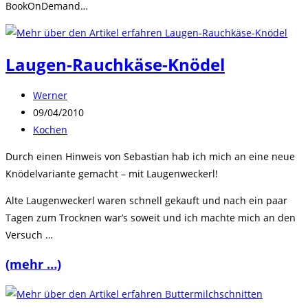
BookOnDemand…
Laugen-Rauchkäse-Knödel
Beitrags-
Werner
Autor:
Beitrag
09/04/2010
veröffentlicht:
Beitrags-
Kochen
Kategorie:
Durch einen Hinweis von Sebastian hab ich mich an eine neue
Knödelvariante gemacht – mit Laugenweckerl!
Alte Laugenweckerl waren schnell gekauft und nach ein paar
Tagen zum Trocknen war’s soweit und ich machte mich an den
Versuch …
(mehr …)