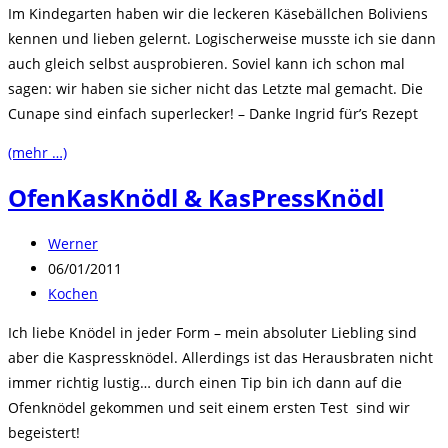
Im Kindegarten haben wir die leckeren Käsebällchen Boliviens
kennen und lieben gelernt. Logischerweise musste ich sie dann
auch gleich selbst ausprobieren. Soviel kann ich schon mal
sagen: wir haben sie sicher nicht das Letzte mal gemacht. Die
Cunape sind einfach superlecker! – Danke Ingrid für’s Rezept
(mehr …)
OfenKasKnödl & KasPressKnödl
Beitrags-
Werner
Autor:
Beitrag
06/01/2011
veröffentlicht:
Beitrags-
Kochen
Kategorie:
Ich liebe Knödel in jeder Form – mein absoluter Liebling sind
aber die Kaspressknödel. Allerdings ist das Herausbraten nicht
immer richtig lustig… durch einen Tip bin ich dann auf die
Ofenknödel gekommen und seit einem ersten Test sind wir
begeistert!