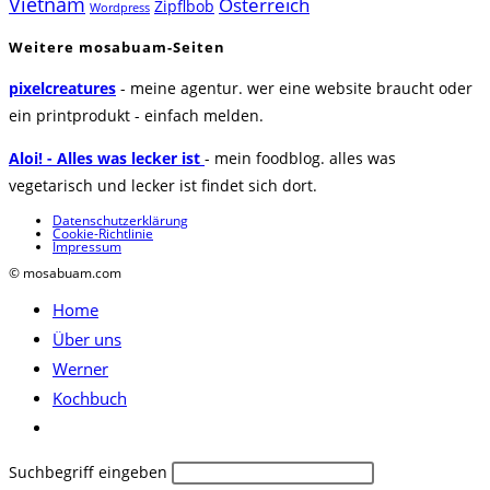
Vietnam
Österreich
Zipflbob
Wordpress
Weitere mosabuam-Seiten
pixelcreatures
- meine agentur. wer eine website braucht oder
ein printprodukt - einfach melden.
Aloi! - Alles was lecker ist
- mein foodblog. alles was
vegetarisch und lecker ist findet sich dort.
Datenschutzerklärung
Cookie-Richtlinie
Impressum
© mosabuam.com
Home
Über uns
Werner
Kochbuch
Website-
Suche
Diese
Suchbegriff eingeben
umschalten