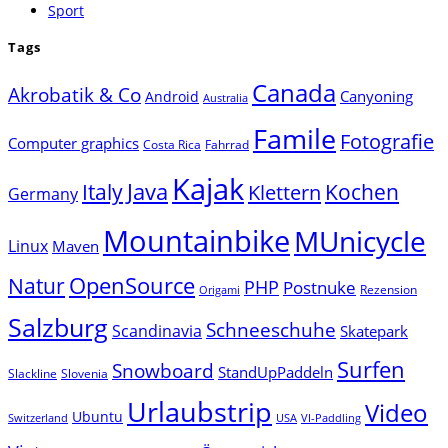
Sport
Tags
Canada
Akrobatik & Co
Canyoning
Android
Australia
Famile
Fotografie
Computer graphics
Costa Rica
Fahrrad
Kajak
Java
Italy
Klettern
Kochen
Germany
Mountainbike
MUnicycle
Linux
Maven
Natur
OpenSource
PHP
Postnuke
Rezension
Origami
Salzburg
Schneeschuhe
Scandinavia
Skatepark
Surfen
Snowboard
StandUpPaddeln
Slackline
Slovenia
Urlaubstrip
Video
Ubuntu
Switzerland
USA
VI-Paddling