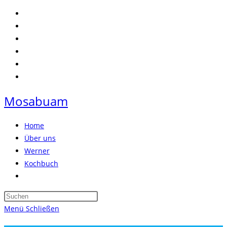
Zum
Inhalt
springen
Mosabuam
Home
Über uns
Werner
Kochbuch
Website-
Suche
Press
umschalten
Escape
Menü
Schließen
to