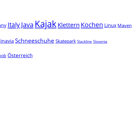
Kajak
Java
Italy
Klettern
Kochen
Linux
any
Maven
Schneeschuhe
inavia
Skatepark
Slackline
Slovenia
Österreich
lbob