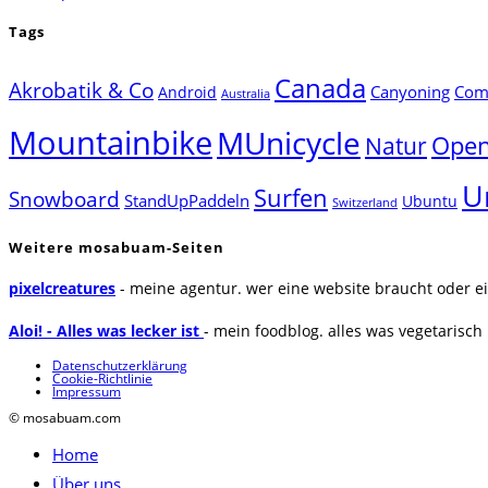
Tags
Canada
Akrobatik & Co
Canyoning
Comp
Android
Australia
Mountainbike
MUnicycle
Natur
Open
U
Surfen
Snowboard
StandUpPaddeln
Ubuntu
Switzerland
Weitere mosabuam-Seiten
pixelcreatures
- meine agentur. wer eine website braucht oder ei
Aloi! - Alles was lecker ist
- mein foodblog. alles was vegetarisch u
Datenschutzerklärung
Cookie-Richtlinie
Impressum
© mosabuam.com
Home
Über uns