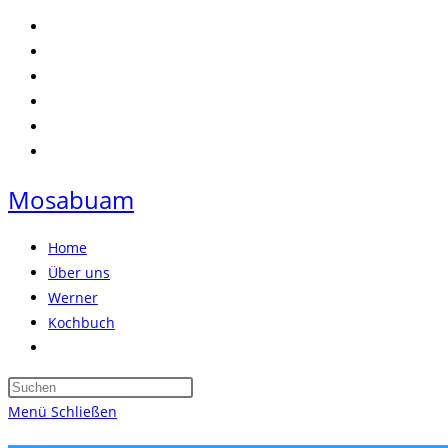
Zum
Inhalt
springen
Mosabuam
Home
Über uns
Werner
Kochbuch
Website-
Suche
Press
umschalten
Escape
Menü
Schließen
to