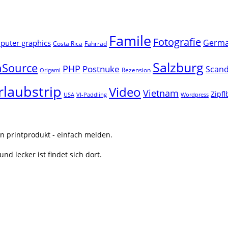
Famile
Fotografie
Germ
uter graphics
Costa Rica
Fahrrad
Salzburg
Source
PHP
Postnuke
Scand
Rezension
Origami
rlaubstrip
Video
Vietnam
Zipf
USA
VI-Paddling
Wordpress
n printprodukt - einfach melden.
nd lecker ist findet sich dort.