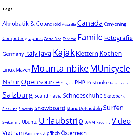
Tags
Canada
Akrobatik & Co
Canyoning
Android
Australia
Famile
Fotografie
Computer graphics
Costa Rica
Fahrrad
Kajak
Java
Italy
Klettern
Kochen
Germany
Mountainbike
MUnicycle
Linux
Maven
Natur
OpenSource
PHP
Postnuke
Rezension
Origami
Salzburg
Schneeschuhe
Scandinavia
Skatepark
Surfen
Snowboard
StandUpPaddeln
Slackline
Slovenia
Urlaubstrip
Video
Ubuntu
Switzerland
USA
VI-Paddling
Vietnam
Österreich
Zipflbob
Wordpress