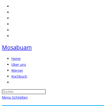
Zum
Inhalt
springen
Mosabuam
Home
Über uns
Werner
Kochbuch
Website-
Suche
Press
umschalten
Escape
Menü
Schließen
to