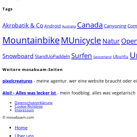
Tags
Canada
Akrobatik & Co
Canyoning
Comp
Android
Australia
Mountainbike
MUnicycle
Natur
Open
U
Surfen
Snowboard
StandUpPaddeln
Ubuntu
Switzerland
Weitere mosabuam-Seiten
pixelcreatures
- meine agentur. wer eine website braucht oder ei
Aloi! - Alles was lecker ist
- mein foodblog. alles was vegetarisch u
Datenschutzerklärung
Cookie-Richtlinie
Impressum
© mosabuam.com
Home
Über uns