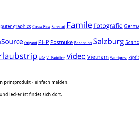
Famile
Fotografie
Germ
uter graphics
Costa Rica
Fahrrad
Salzburg
Source
PHP
Postnuke
Scand
Rezension
Origami
rlaubstrip
Video
Vietnam
Zipf
USA
VI-Paddling
Wordpress
n printprodukt - einfach melden.
nd lecker ist findet sich dort.