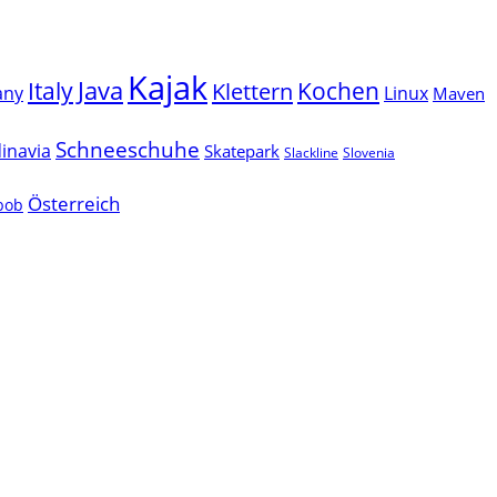
Kajak
Java
Italy
Klettern
Kochen
Linux
any
Maven
Schneeschuhe
inavia
Skatepark
Slackline
Slovenia
Österreich
lbob