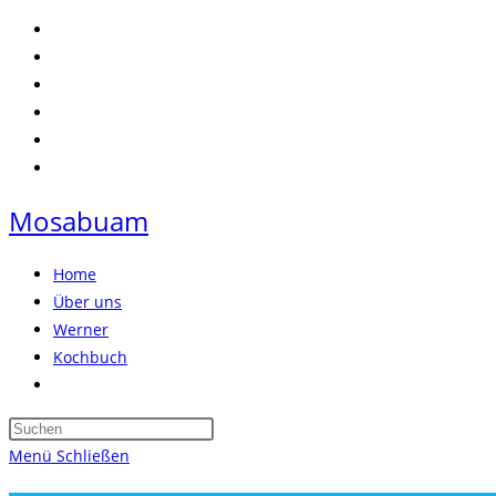
Zum
Inhalt
springen
Mosabuam
Home
Über uns
Werner
Kochbuch
Website-
Suche
Press
umschalten
Escape
Menü
Schließen
to