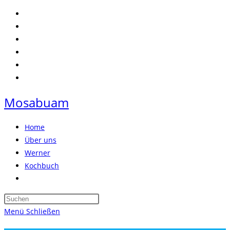
Zum
Inhalt
springen
Mosabuam
Home
Über uns
Werner
Kochbuch
Website-
Suche
Press
umschalten
Escape
Menü
Schließen
to