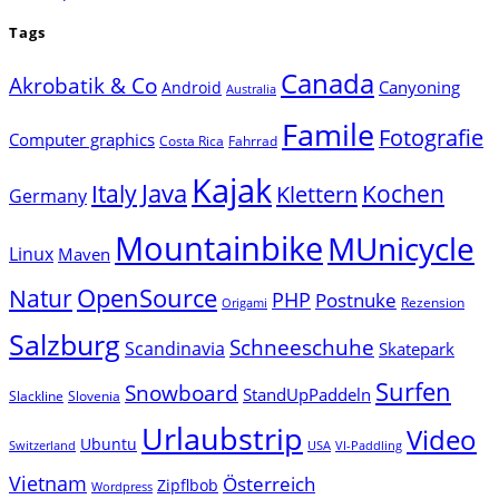
Tags
Canada
Akrobatik & Co
Canyoning
Android
Australia
Famile
Fotografie
Computer graphics
Costa Rica
Fahrrad
Kajak
Java
Italy
Klettern
Kochen
Germany
Mountainbike
MUnicycle
Linux
Maven
Natur
OpenSource
PHP
Postnuke
Rezension
Origami
Salzburg
Schneeschuhe
Scandinavia
Skatepark
Surfen
Snowboard
StandUpPaddeln
Slackline
Slovenia
Urlaubstrip
Video
Ubuntu
Switzerland
USA
VI-Paddling
Vietnam
Österreich
Zipflbob
Wordpress