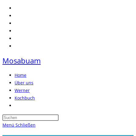
Zum
Inhalt
springen
Mosabuam
Home
Über uns
Werner
Kochbuch
Website-
Suche
Press
umschalten
Escape
Menü
Schließen
to