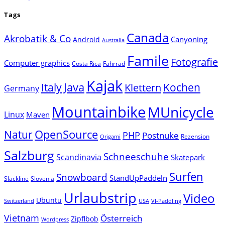
Tags
Canada
Akrobatik & Co
Canyoning
Android
Australia
Famile
Fotografie
Computer graphics
Costa Rica
Fahrrad
Kajak
Java
Italy
Klettern
Kochen
Germany
Mountainbike
MUnicycle
Linux
Maven
Natur
OpenSource
PHP
Postnuke
Rezension
Origami
Salzburg
Schneeschuhe
Scandinavia
Skatepark
Surfen
Snowboard
StandUpPaddeln
Slackline
Slovenia
Urlaubstrip
Video
Ubuntu
Switzerland
USA
VI-Paddling
Vietnam
Österreich
Zipflbob
Wordpress