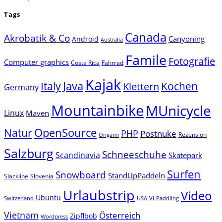
Tags
Canada
Akrobatik & Co
Canyoning
Android
Australia
Famile
Fotografie
Computer graphics
Costa Rica
Fahrrad
Kajak
Java
Italy
Klettern
Kochen
Germany
Mountainbike
MUnicycle
Linux
Maven
Natur
OpenSource
PHP
Postnuke
Rezension
Origami
Salzburg
Schneeschuhe
Scandinavia
Skatepark
Surfen
Snowboard
StandUpPaddeln
Slackline
Slovenia
Urlaubstrip
Video
Ubuntu
Switzerland
USA
VI-Paddling
Vietnam
Österreich
Zipflbob
Wordpress