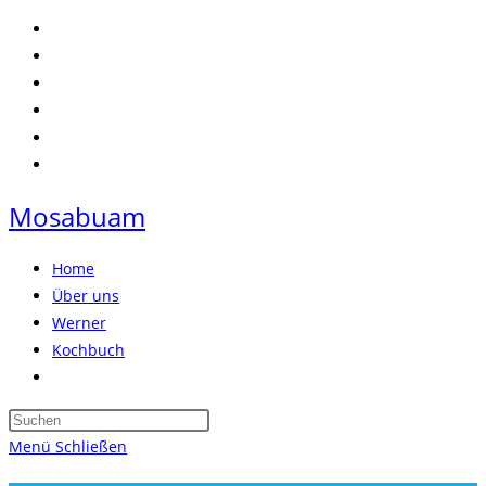
Zum
Inhalt
springen
Mosabuam
Home
Über uns
Werner
Kochbuch
Website-
Suche
Press
umschalten
Escape
Menü
Schließen
to