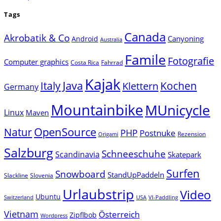
Tags
Canada
Akrobatik & Co
Canyoning
Android
Australia
Famile
Fotografie
Computer graphics
Costa Rica
Fahrrad
Kajak
Java
Italy
Klettern
Kochen
Germany
Mountainbike
MUnicycle
Linux
Maven
Natur
OpenSource
PHP
Postnuke
Rezension
Origami
Salzburg
Schneeschuhe
Scandinavia
Skatepark
Surfen
Snowboard
StandUpPaddeln
Slackline
Slovenia
Urlaubstrip
Video
Ubuntu
Switzerland
USA
VI-Paddling
Vietnam
Österreich
Zipflbob
Wordpress