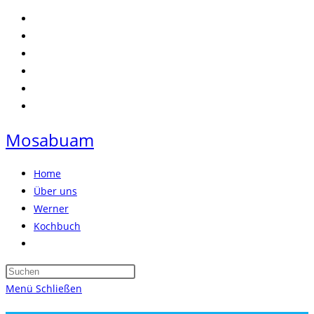
Zum
Inhalt
springen
Mosabuam
Home
Über uns
Werner
Kochbuch
Website-
Suche
Press
umschalten
Escape
Menü
Schließen
to