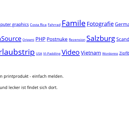
Famile
Fotografie
Germ
uter graphics
Costa Rica
Fahrrad
Salzburg
Source
PHP
Postnuke
Scand
Rezension
Origami
rlaubstrip
Video
Vietnam
Zipf
USA
VI-Paddling
Wordpress
n printprodukt - einfach melden.
nd lecker ist findet sich dort.