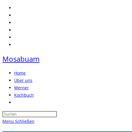
Zum
Inhalt
springen
Mosabuam
Home
Über uns
Werner
Kochbuch
Website-
Suche
Press
umschalten
Escape
Menü
Schließen
to