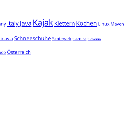
Kajak
Java
Italy
Klettern
Kochen
Linux
any
Maven
Schneeschuhe
inavia
Skatepark
Slackline
Slovenia
Österreich
lbob