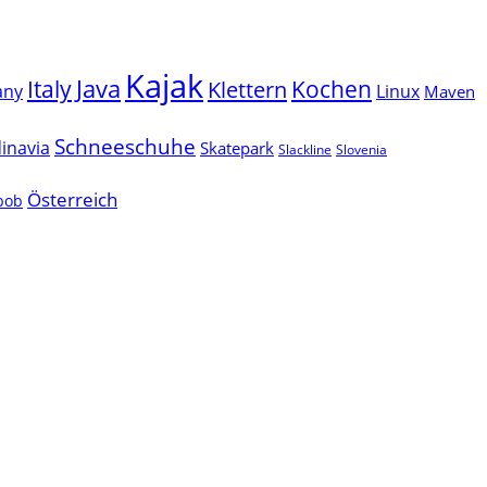
Kajak
Java
Italy
Klettern
Kochen
Linux
any
Maven
Schneeschuhe
inavia
Skatepark
Slackline
Slovenia
Österreich
lbob