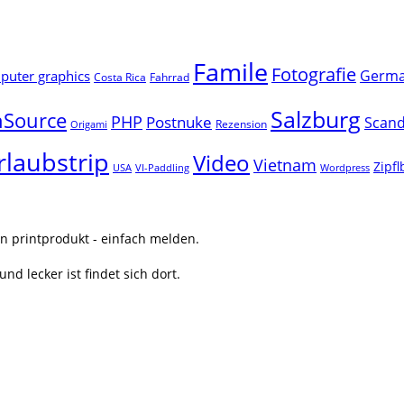
Famile
Fotografie
Germ
uter graphics
Costa Rica
Fahrrad
Salzburg
Source
PHP
Postnuke
Scand
Rezension
Origami
rlaubstrip
Video
Vietnam
Zipf
USA
VI-Paddling
Wordpress
n printprodukt - einfach melden.
nd lecker ist findet sich dort.