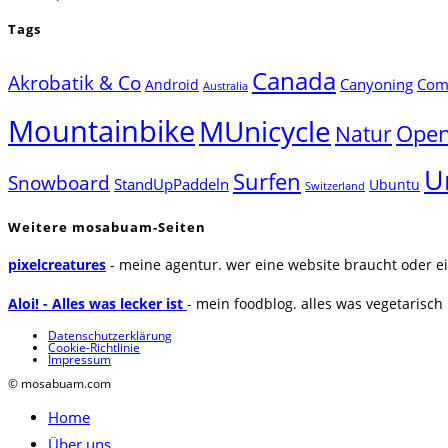
Tags
Canada
Akrobatik & Co
Canyoning
Comp
Android
Australia
Mountainbike
MUnicycle
Natur
Open
U
Surfen
Snowboard
StandUpPaddeln
Ubuntu
Switzerland
Weitere mosabuam-Seiten
pixelcreatures
- meine agentur. wer eine website braucht oder ei
Aloi! - Alles was lecker ist
- mein foodblog. alles was vegetarisch u
Datenschutzerklärung
Cookie-Richtlinie
Impressum
© mosabuam.com
Home
Über uns