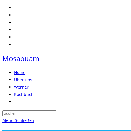
Zum
Inhalt
springen
Mosabuam
Home
Über uns
Werner
Kochbuch
Website-
Suche
Press
umschalten
Escape
Menü
Schließen
to