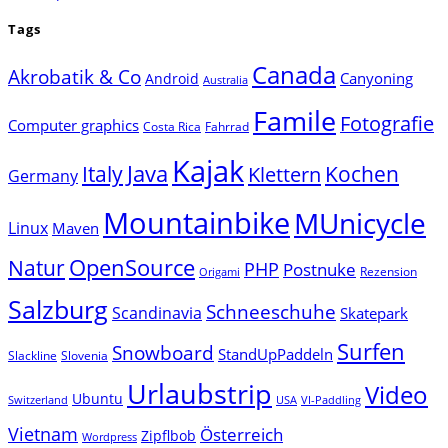
Tags
Canada
Akrobatik & Co
Canyoning
Android
Australia
Famile
Fotografie
Computer graphics
Costa Rica
Fahrrad
Kajak
Java
Italy
Klettern
Kochen
Germany
Mountainbike
MUnicycle
Linux
Maven
Natur
OpenSource
PHP
Postnuke
Rezension
Origami
Salzburg
Schneeschuhe
Scandinavia
Skatepark
Surfen
Snowboard
StandUpPaddeln
Slackline
Slovenia
Urlaubstrip
Video
Ubuntu
Switzerland
USA
VI-Paddling
Vietnam
Österreich
Zipflbob
Wordpress