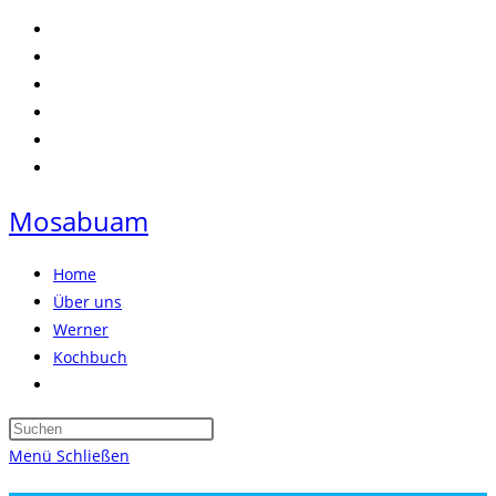
Zum
Inhalt
springen
Mosabuam
Home
Über uns
Werner
Kochbuch
Website-
Suche
Press
umschalten
Escape
Menü
Schließen
to