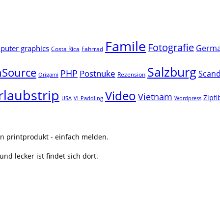
Famile
Fotografie
Germ
uter graphics
Costa Rica
Fahrrad
Salzburg
Source
PHP
Postnuke
Scand
Rezension
Origami
rlaubstrip
Video
Vietnam
Zipf
USA
VI-Paddling
Wordpress
n printprodukt - einfach melden.
nd lecker ist findet sich dort.