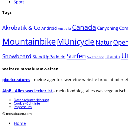
Sport
Tags
Canada
Akrobatik & Co
Canyoning
Comp
Android
Australia
Mountainbike
MUnicycle
Natur
Open
U
Surfen
Snowboard
StandUpPaddeln
Ubuntu
Switzerland
Weitere mosabuam-Seiten
pixelcreatures
- meine agentur. wer eine website braucht oder ei
Aloi! - Alles was lecker ist
- mein foodblog. alles was vegetarisch u
Datenschutzerklärung
Cookie-Richtlinie
Impressum
© mosabuam.com
Home