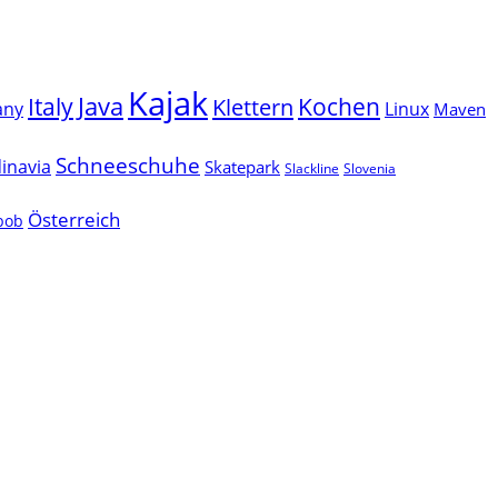
Kajak
Java
Italy
Klettern
Kochen
Linux
any
Maven
Schneeschuhe
inavia
Skatepark
Slackline
Slovenia
Österreich
lbob