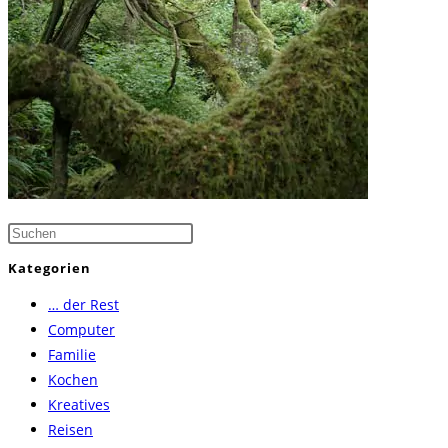
Press
Escape
Kategorien
to
… der Rest
close
Computer
the
Familie
search
Kochen
panel.
Kreatives
Reisen