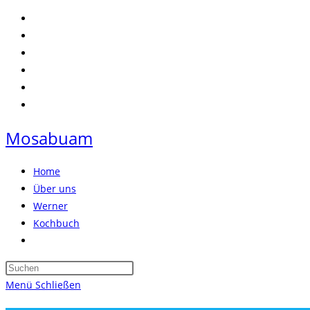
Zum
Inhalt
springen
Mosabuam
Home
Über uns
Werner
Kochbuch
Website-
Suche
Press
umschalten
Escape
Menü
Schließen
to