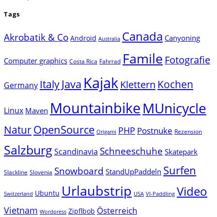
Tags
Canada
Akrobatik & Co
Canyoning
Android
Australia
Famile
Fotografie
Computer graphics
Costa Rica
Fahrrad
Kajak
Java
Italy
Klettern
Kochen
Germany
Mountainbike
MUnicycle
Linux
Maven
Natur
OpenSource
PHP
Postnuke
Rezension
Origami
Salzburg
Schneeschuhe
Scandinavia
Skatepark
Surfen
Snowboard
StandUpPaddeln
Slackline
Slovenia
Urlaubstrip
Video
Ubuntu
Switzerland
USA
VI-Paddling
Vietnam
Österreich
Zipflbob
Wordpress