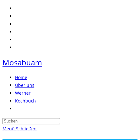
Zum
Inhalt
springen
Mosabuam
Home
Über uns
Werner
Kochbuch
Website-
Suche
Press
umschalten
Escape
Menü
Schließen
to