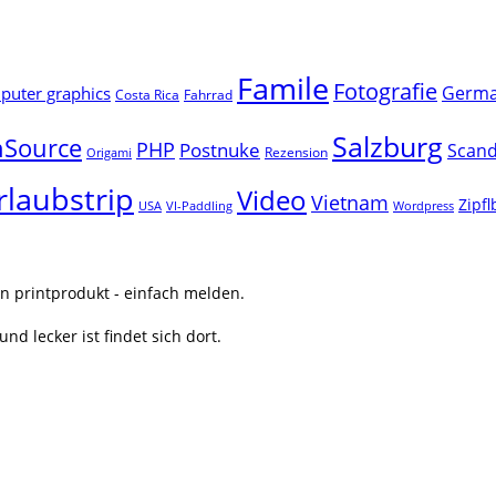
Famile
Fotografie
Germ
uter graphics
Costa Rica
Fahrrad
Salzburg
Source
PHP
Postnuke
Scand
Rezension
Origami
rlaubstrip
Video
Vietnam
Zipf
USA
VI-Paddling
Wordpress
n printprodukt - einfach melden.
nd lecker ist findet sich dort.