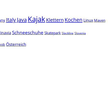
Kajak
Java
Italy
Klettern
Kochen
Linux
any
Maven
Schneeschuhe
inavia
Skatepark
Slackline
Slovenia
Österreich
lbob