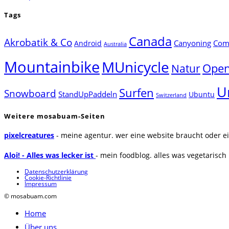
Tags
Canada
Akrobatik & Co
Canyoning
Comp
Android
Australia
Mountainbike
MUnicycle
Natur
Open
U
Surfen
Snowboard
StandUpPaddeln
Ubuntu
Switzerland
Weitere mosabuam-Seiten
pixelcreatures
- meine agentur. wer eine website braucht oder ei
Aloi! - Alles was lecker ist
- mein foodblog. alles was vegetarisch u
Datenschutzerklärung
Cookie-Richtlinie
Impressum
© mosabuam.com
Home
Über uns