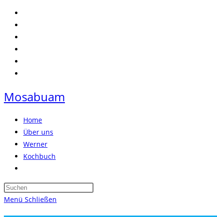
Zum
Inhalt
springen
Mosabuam
Home
Über uns
Werner
Kochbuch
Website-
Suche
Press
umschalten
Escape
Menü
Schließen
to