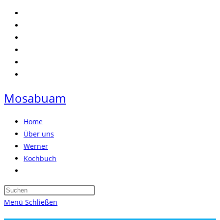
Zum
Inhalt
springen
Mosabuam
Home
Über uns
Werner
Kochbuch
Website-
Suche
Press
umschalten
Escape
Menü
Schließen
to