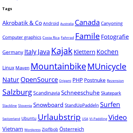
Tags
Canada
Akrobatik & Co
Canyoning
Android
Australia
Famile
Fotografie
Computer graphics
Costa Rica
Fahrrad
Kajak
Java
Italy
Klettern
Kochen
Germany
Mountainbike
MUnicycle
Linux
Maven
Natur
OpenSource
PHP
Postnuke
Rezension
Origami
Salzburg
Schneeschuhe
Scandinavia
Skatepark
Surfen
Snowboard
StandUpPaddeln
Slackline
Slovenia
Urlaubstrip
Video
Ubuntu
Switzerland
USA
VI-Paddling
Vietnam
Österreich
Zipflbob
Wordpress