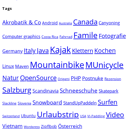
Tags
Canada
Akrobatik & Co
Canyoning
Android
Australia
Famile
Fotografie
Computer graphics
Costa Rica
Fahrrad
Kajak
Java
Italy
Klettern
Kochen
Germany
Mountainbike
MUnicycle
Linux
Maven
Natur
OpenSource
PHP
Postnuke
Rezension
Origami
Salzburg
Schneeschuhe
Scandinavia
Skatepark
Surfen
Snowboard
StandUpPaddeln
Slackline
Slovenia
Urlaubstrip
Video
Ubuntu
Switzerland
USA
VI-Paddling
Vietnam
Österreich
Zipflbob
Wordpress