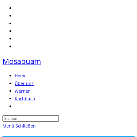
Zum
Inhalt
springen
Mosabuam
Home
Über uns
Werner
Kochbuch
Website-
Suche
Press
umschalten
Escape
Menü
Schließen
to