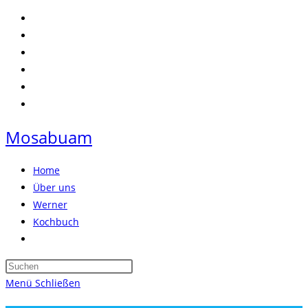
Zum
Inhalt
springen
Mosabuam
Home
Über uns
Werner
Kochbuch
Website-
Suche
Press
umschalten
Escape
Menü
Schließen
to