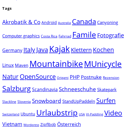
Tags
Canada
Akrobatik & Co
Canyoning
Android
Australia
Famile
Fotografie
Computer graphics
Costa Rica
Fahrrad
Kajak
Java
Italy
Klettern
Kochen
Germany
Mountainbike
MUnicycle
Linux
Maven
Natur
OpenSource
PHP
Postnuke
Rezension
Origami
Salzburg
Schneeschuhe
Scandinavia
Skatepark
Surfen
Snowboard
StandUpPaddeln
Slackline
Slovenia
Urlaubstrip
Video
Ubuntu
Switzerland
USA
VI-Paddling
Vietnam
Österreich
Zipflbob
Wordpress