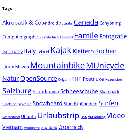
Tags
Canada
Akrobatik & Co
Canyoning
Android
Australia
Famile
Fotografie
Computer graphics
Costa Rica
Fahrrad
Kajak
Java
Italy
Klettern
Kochen
Germany
Mountainbike
MUnicycle
Linux
Maven
Natur
OpenSource
PHP
Postnuke
Rezension
Origami
Salzburg
Schneeschuhe
Scandinavia
Skatepark
Surfen
Snowboard
StandUpPaddeln
Slackline
Slovenia
Urlaubstrip
Video
Ubuntu
Switzerland
USA
VI-Paddling
Vietnam
Österreich
Zipflbob
Wordpress