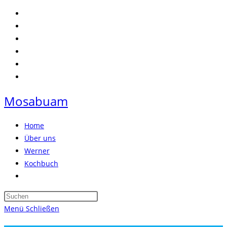
Zum
Inhalt
springen
Mosabuam
Home
Über uns
Werner
Kochbuch
Website-
Suche
Press
umschalten
Escape
Menü
Schließen
to