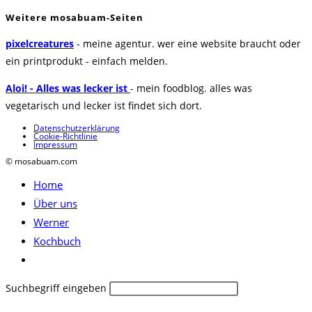
Weitere mosabuam-Seiten
pixelcreatures
- meine agentur. wer eine website braucht oder
ein printprodukt - einfach melden.
Aloi! - Alles was lecker ist
- mein foodblog. alles was
vegetarisch und lecker ist findet sich dort.
Datenschutzerklärung
Cookie-Richtlinie
Impressum
© mosabuam.com
Home
Über uns
Werner
Kochbuch
Website-
Suche
Diese
Suchbegriff eingeben
umschalten
Website