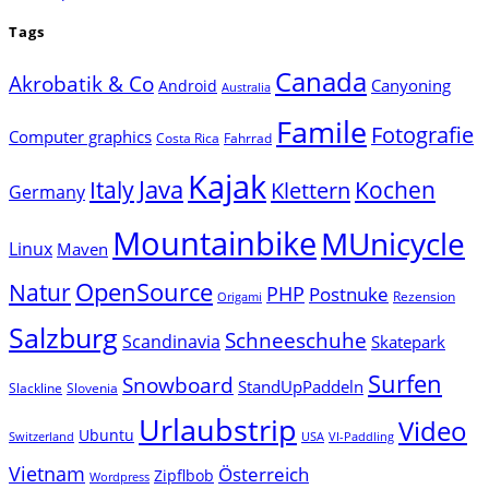
Tags
Canada
Akrobatik & Co
Canyoning
Android
Australia
Famile
Fotografie
Computer graphics
Costa Rica
Fahrrad
Kajak
Java
Italy
Klettern
Kochen
Germany
Mountainbike
MUnicycle
Linux
Maven
Natur
OpenSource
PHP
Postnuke
Rezension
Origami
Salzburg
Schneeschuhe
Scandinavia
Skatepark
Surfen
Snowboard
StandUpPaddeln
Slackline
Slovenia
Urlaubstrip
Video
Ubuntu
Switzerland
USA
VI-Paddling
Vietnam
Österreich
Zipflbob
Wordpress