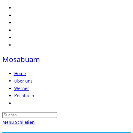
Zum
Inhalt
springen
Mosabuam
Home
Über uns
Werner
Kochbuch
Website-
Suche
Press
umschalten
Escape
Menü
Schließen
to