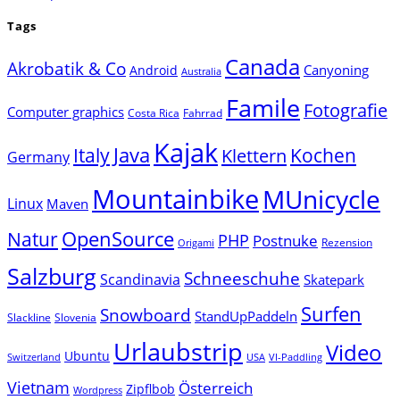
Tags
Canada
Akrobatik & Co
Canyoning
Android
Australia
Famile
Fotografie
Computer graphics
Costa Rica
Fahrrad
Kajak
Java
Italy
Klettern
Kochen
Germany
Mountainbike
MUnicycle
Linux
Maven
Natur
OpenSource
PHP
Postnuke
Rezension
Origami
Salzburg
Schneeschuhe
Scandinavia
Skatepark
Surfen
Snowboard
StandUpPaddeln
Slackline
Slovenia
Urlaubstrip
Video
Ubuntu
Switzerland
USA
VI-Paddling
Vietnam
Österreich
Zipflbob
Wordpress