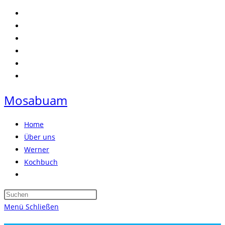
Zum
Inhalt
springen
Mosabuam
Home
Über uns
Werner
Kochbuch
Website-
Suche
Press
umschalten
Escape
Menü
Schließen
to