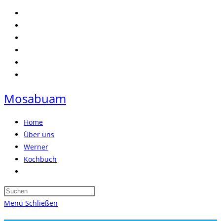
Zum
Inhalt
springen
Mosabuam
Home
Über uns
Werner
Kochbuch
Website-
Suche
Press
umschalten
Escape
Menü
Schließen
to