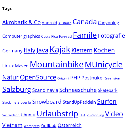
Tags
Canada
Akrobatik & Co
Canyoning
Android
Australia
Famile
Fotografie
Computer graphics
Costa Rica
Fahrrad
Kajak
Java
Italy
Klettern
Kochen
Germany
Mountainbike
MUnicycle
Linux
Maven
Natur
OpenSource
PHP
Postnuke
Rezension
Origami
Salzburg
Schneeschuhe
Scandinavia
Skatepark
Surfen
Snowboard
StandUpPaddeln
Slackline
Slovenia
Urlaubstrip
Video
Ubuntu
Switzerland
USA
VI-Paddling
Vietnam
Österreich
Zipflbob
Wordpress