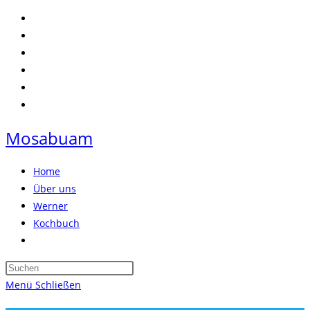
Zum
Inhalt
springen
Mosabuam
Home
Über uns
Werner
Kochbuch
Website-
Suche
Press
umschalten
Escape
Menü
Schließen
to