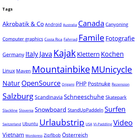
Tags
Canada
Akrobatik & Co
Canyoning
Android
Australia
Famile
Fotografie
Computer graphics
Costa Rica
Fahrrad
Kajak
Java
Italy
Klettern
Kochen
Germany
Mountainbike
MUnicycle
Linux
Maven
Natur
OpenSource
PHP
Postnuke
Rezension
Origami
Salzburg
Schneeschuhe
Scandinavia
Skatepark
Surfen
Snowboard
StandUpPaddeln
Slackline
Slovenia
Urlaubstrip
Video
Ubuntu
Switzerland
USA
VI-Paddling
Vietnam
Österreich
Zipflbob
Wordpress