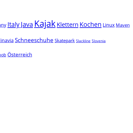
Kajak
Java
Italy
Klettern
Kochen
Linux
any
Maven
Schneeschuhe
inavia
Skatepark
Slackline
Slovenia
Österreich
lbob