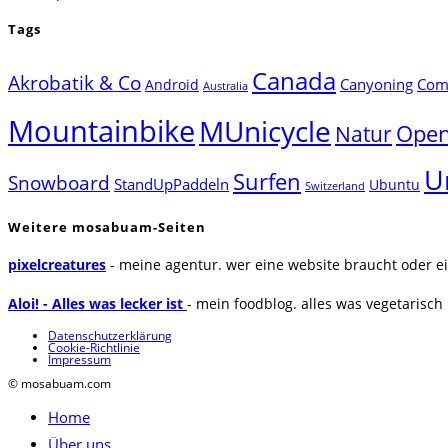
Tags
Canada
Akrobatik & Co
Canyoning
Comp
Android
Australia
Mountainbike
MUnicycle
Natur
Open
U
Surfen
Snowboard
StandUpPaddeln
Ubuntu
Switzerland
Weitere mosabuam-Seiten
pixelcreatures
- meine agentur. wer eine website braucht oder ei
Aloi! - Alles was lecker ist
- mein foodblog. alles was vegetarisch u
Datenschutzerklärung
Cookie-Richtlinie
Impressum
© mosabuam.com
Home
Über uns