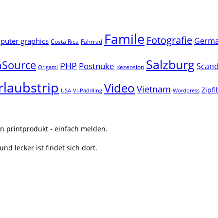
Famile
Fotografie
Germ
uter graphics
Costa Rica
Fahrrad
Salzburg
Source
PHP
Postnuke
Scand
Rezension
Origami
rlaubstrip
Video
Vietnam
Zipf
USA
VI-Paddling
Wordpress
n printprodukt - einfach melden.
nd lecker ist findet sich dort.