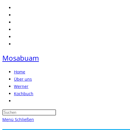
Zum
Inhalt
springen
Mosabuam
Home
Über uns
Werner
Kochbuch
Website-
Suche
Press
umschalten
Escape
Menü
Schließen
to