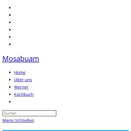
Zum
Inhalt
springen
Mosabuam
Home
Über uns
Werner
Kochbuch
Website-
Suche
Press
umschalten
Escape
Menü
Schließen
to