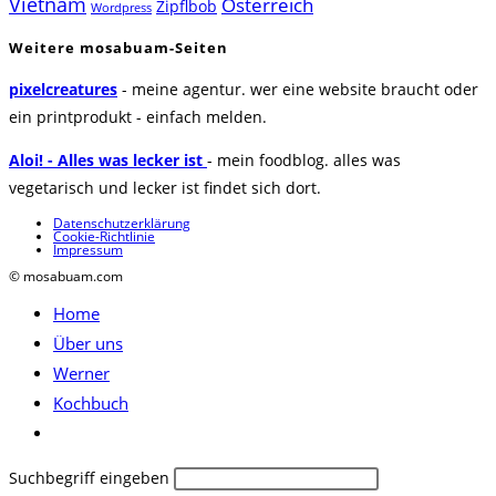
Vietnam
Österreich
Zipflbob
Wordpress
Weitere mosabuam-Seiten
pixelcreatures
- meine agentur. wer eine website braucht oder
ein printprodukt - einfach melden.
Aloi! - Alles was lecker ist
- mein foodblog. alles was
vegetarisch und lecker ist findet sich dort.
Datenschutzerklärung
Cookie-Richtlinie
Impressum
© mosabuam.com
Home
Über uns
Werner
Kochbuch
Website-
Suche
Diese
Suchbegriff eingeben
umschalten