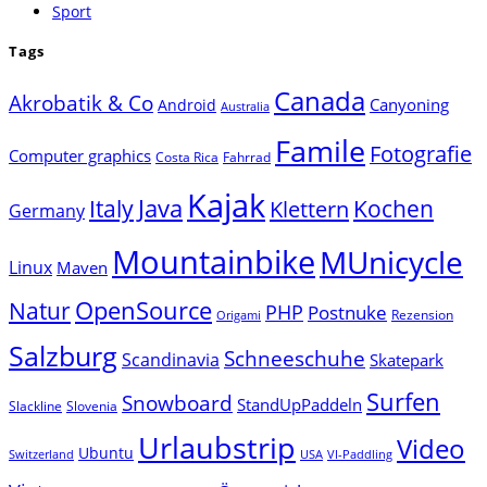
Sport
Tags
Canada
Akrobatik & Co
Canyoning
Android
Australia
Famile
Fotografie
Computer graphics
Costa Rica
Fahrrad
Kajak
Java
Italy
Klettern
Kochen
Germany
Mountainbike
MUnicycle
Linux
Maven
Natur
OpenSource
PHP
Postnuke
Rezension
Origami
Salzburg
Schneeschuhe
Scandinavia
Skatepark
Surfen
Snowboard
StandUpPaddeln
Slackline
Slovenia
Urlaubstrip
Video
Ubuntu
Switzerland
USA
VI-Paddling