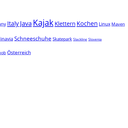
Kajak
Java
Italy
Klettern
Kochen
Linux
any
Maven
Schneeschuhe
inavia
Skatepark
Slackline
Slovenia
Österreich
lbob