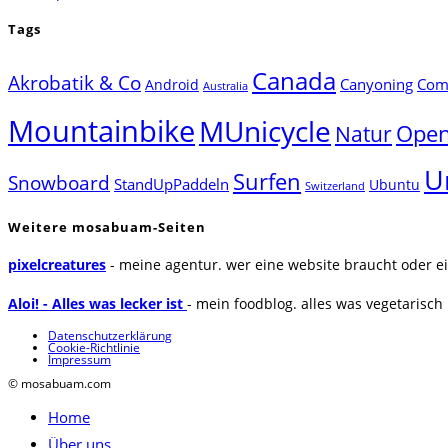
Tags
Canada
Akrobatik & Co
Canyoning
Comp
Android
Australia
Mountainbike
MUnicycle
Natur
Open
U
Surfen
Snowboard
StandUpPaddeln
Ubuntu
Switzerland
Weitere mosabuam-Seiten
pixelcreatures
- meine agentur. wer eine website braucht oder ei
Aloi! - Alles was lecker ist
- mein foodblog. alles was vegetarisch u
Datenschutzerklärung
Cookie-Richtlinie
Impressum
© mosabuam.com
Home
Über uns