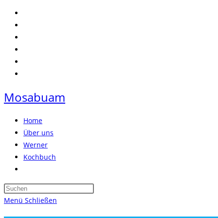
Zum
Inhalt
springen
Mosabuam
Home
Über uns
Werner
Kochbuch
Website-
Suche
Press
umschalten
Escape
Menü
Schließen
to