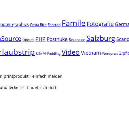
Famile
Fotografie
Germ
uter graphics
Costa Rica
Fahrrad
Salzburg
Source
PHP
Postnuke
Scand
Rezension
Origami
rlaubstrip
Video
Vietnam
Zipf
USA
VI-Paddling
Wordpress
n printprodukt - einfach melden.
nd lecker ist findet sich dort.