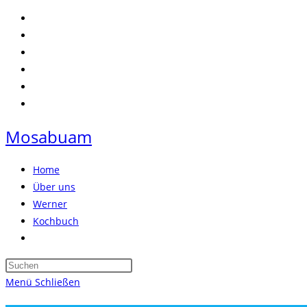
Zum
Inhalt
springen
Mosabuam
Home
Über uns
Werner
Kochbuch
Website-
Suche
Press
umschalten
Escape
Menü
Schließen
to