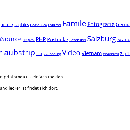
Famile
Fotografie
Germ
uter graphics
Costa Rica
Fahrrad
Salzburg
Source
PHP
Postnuke
Scand
Rezension
Origami
rlaubstrip
Video
Vietnam
Zipf
USA
VI-Paddling
Wordpress
n printprodukt - einfach melden.
nd lecker ist findet sich dort.