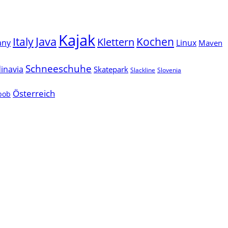
Kajak
Java
Italy
Klettern
Kochen
Linux
any
Maven
Schneeschuhe
inavia
Skatepark
Slackline
Slovenia
Österreich
lbob