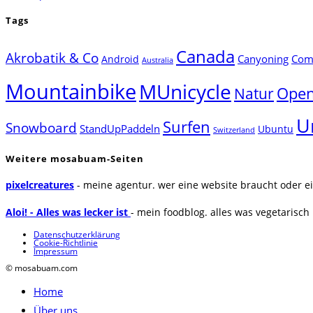
Tags
Canada
Akrobatik & Co
Canyoning
Comp
Android
Australia
Mountainbike
MUnicycle
Natur
Open
U
Surfen
Snowboard
StandUpPaddeln
Ubuntu
Switzerland
Weitere mosabuam-Seiten
pixelcreatures
- meine agentur. wer eine website braucht oder ei
Aloi! - Alles was lecker ist
- mein foodblog. alles was vegetarisch u
Datenschutzerklärung
Cookie-Richtlinie
Impressum
© mosabuam.com
Home
Über uns