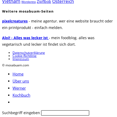
Vietnam
Österreich
Zipflbob
Wordpress
Weitere mosabuam-Seiten
pixelcreatures
- meine agentur. wer eine website braucht oder
ein printprodukt - einfach melden.
Aloi! - Alles was lecker ist
- mein foodblog. alles was
vegetarisch und lecker ist findet sich dort.
Datenschutzerklärung
Cookie-Richtlinie
Impressum
© mosabuam.com
Home
Über uns
Werner
Kochbuch
Website-
Suche
Diese
Suchbegriff eingeben
umschalten