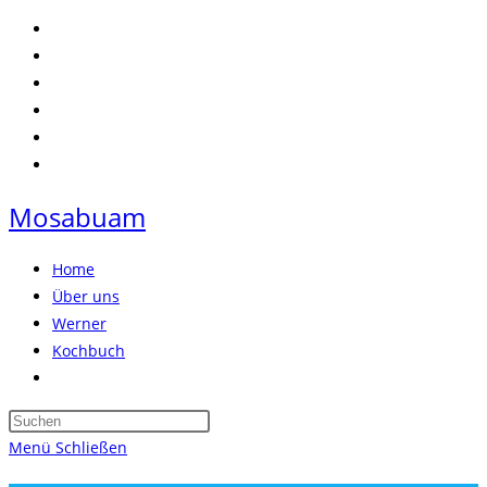
Zum
Inhalt
springen
Mosabuam
Home
Über uns
Werner
Kochbuch
Website-
Suche
Press
umschalten
Escape
Menü
Schließen
to