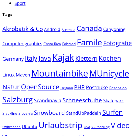
Sport
Tags
Canada
Akrobatik & Co
Canyoning
Android
Australia
Famile
Fotografie
Computer graphics
Costa Rica
Fahrrad
Kajak
Java
Italy
Klettern
Kochen
Germany
Mountainbike
MUnicycle
Linux
Maven
Natur
OpenSource
PHP
Postnuke
Rezension
Origami
Salzburg
Schneeschuhe
Scandinavia
Skatepark
Surfen
Snowboard
StandUpPaddeln
Slackline
Slovenia
Urlaubstrip
Video
Ubuntu
Switzerland
USA
VI-Paddling