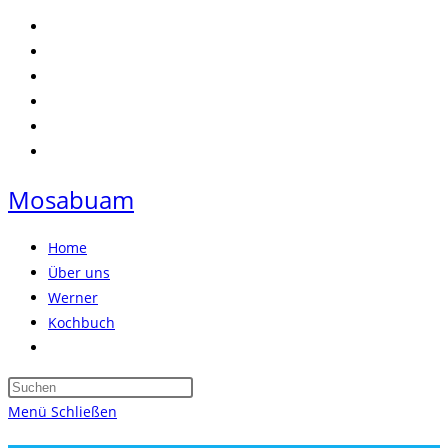
Zum
Inhalt
springen
Mosabuam
Home
Über uns
Werner
Kochbuch
Website-
Suche
Press
umschalten
Escape
Menü
Schließen
to