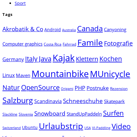
Sport
Tags
Canada
Akrobatik & Co
Canyoning
Android
Australia
Famile
Fotografie
Computer graphics
Costa Rica
Fahrrad
Kajak
Java
Italy
Klettern
Kochen
Germany
Mountainbike
MUnicycle
Linux
Maven
Natur
OpenSource
PHP
Postnuke
Rezension
Origami
Salzburg
Schneeschuhe
Scandinavia
Skatepark
Surfen
Snowboard
StandUpPaddeln
Slackline
Slovenia
Urlaubstrip
Video
Ubuntu
Switzerland
USA
VI-Paddling