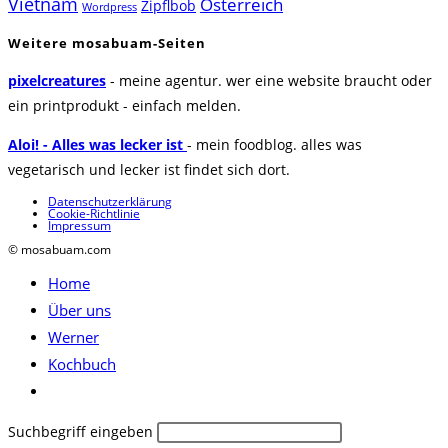
Vietnam
Österreich
Zipflbob
Wordpress
Weitere mosabuam-Seiten
pixelcreatures
- meine agentur. wer eine website braucht oder
ein printprodukt - einfach melden.
Aloi! - Alles was lecker ist
- mein foodblog. alles was
vegetarisch und lecker ist findet sich dort.
Datenschutzerklärung
Cookie-Richtlinie
Impressum
© mosabuam.com
Home
Über uns
Werner
Kochbuch
Website-
Suche
Diese
Suchbegriff eingeben
umschalten