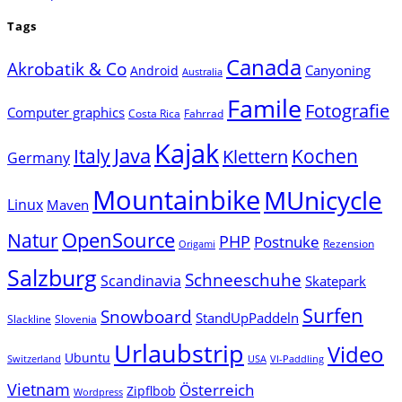
Tags
Canada
Akrobatik & Co
Canyoning
Android
Australia
Famile
Fotografie
Computer graphics
Costa Rica
Fahrrad
Kajak
Java
Italy
Klettern
Kochen
Germany
Mountainbike
MUnicycle
Linux
Maven
Natur
OpenSource
PHP
Postnuke
Rezension
Origami
Salzburg
Schneeschuhe
Scandinavia
Skatepark
Surfen
Snowboard
StandUpPaddeln
Slackline
Slovenia
Urlaubstrip
Video
Ubuntu
Switzerland
USA
VI-Paddling
Vietnam
Österreich
Zipflbob
Wordpress