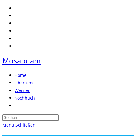
Zum
Inhalt
springen
Mosabuam
Home
Über uns
Werner
Kochbuch
Website-
Suche
Press
umschalten
Escape
Menü
Schließen
to