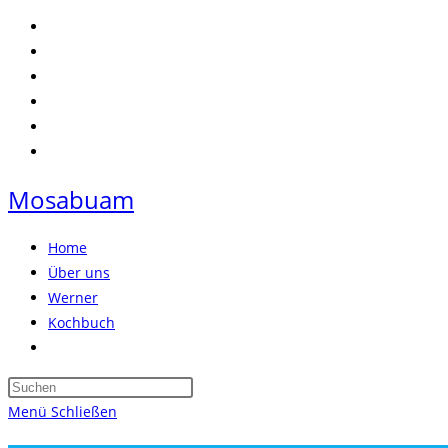
Zum
Inhalt
springen
Mosabuam
Home
Über uns
Werner
Kochbuch
Website-
Suche
Press
umschalten
Escape
Menü
Schließen
to