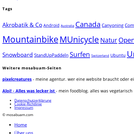
Tags
Canada
Akrobatik & Co
Canyoning
Comp
Android
Australia
Mountainbike
MUnicycle
Natur
Open
U
Surfen
Snowboard
StandUpPaddeln
Ubuntu
Switzerland
Weitere mosabuam-Seiten
pixelcreatures
- meine agentur. wer eine website braucht oder ei
Aloi! - Alles was lecker ist
- mein foodblog. alles was vegetarisch u
Datenschutzerklärung
Cookie-Richtlinie
Impressum
© mosabuam.com
Home
Über uns