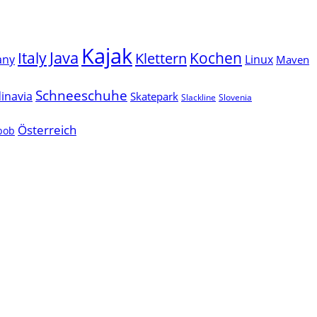
Kajak
Java
Italy
Klettern
Kochen
Linux
any
Maven
Schneeschuhe
inavia
Skatepark
Slackline
Slovenia
Österreich
lbob