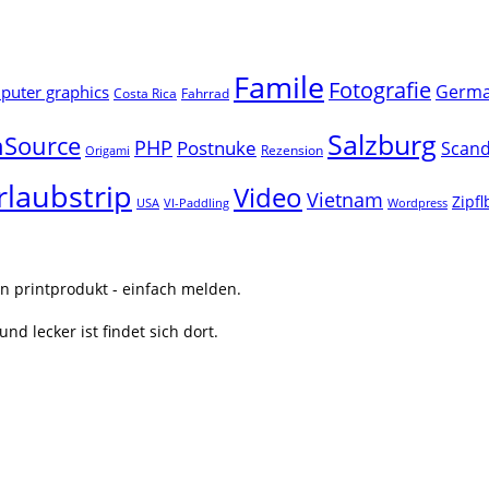
Famile
Fotografie
Germ
uter graphics
Costa Rica
Fahrrad
Salzburg
Source
PHP
Postnuke
Scand
Rezension
Origami
rlaubstrip
Video
Vietnam
Zipf
USA
VI-Paddling
Wordpress
n printprodukt - einfach melden.
nd lecker ist findet sich dort.