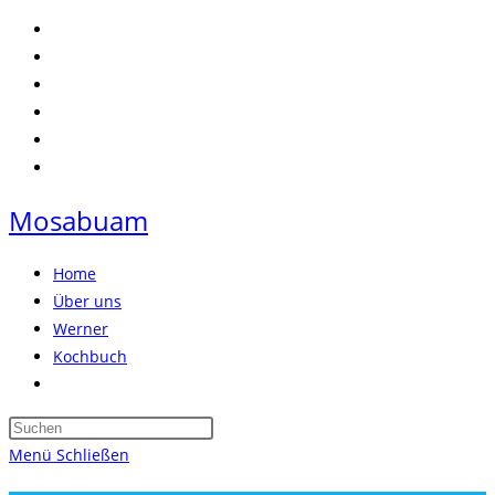
Zum
Inhalt
springen
Mosabuam
Home
Über uns
Werner
Kochbuch
Website-
Suche
Press
umschalten
Escape
Menü
Schließen
to