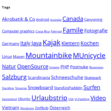
Tags
Canada
Akrobatik & Co
Canyoning
Android
Australia
Famile
Fotografie
Computer graphics
Costa Rica
Fahrrad
Kajak
Java
Italy
Klettern
Kochen
Germany
Mountainbike
MUnicycle
Linux
Maven
Natur
OpenSource
PHP
Postnuke
Rezension
Origami
Salzburg
Schneeschuhe
Scandinavia
Skatepark
Surfen
Snowboard
StandUpPaddeln
Slackline
Slovenia
Urlaubstrip
Video
Ubuntu
Switzerland
USA
VI-Paddling
Vietnam
Österreich
Zipflbob
Wordpress