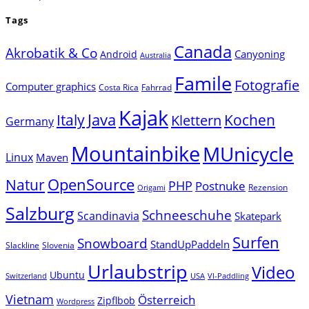
Tags
Canada
Akrobatik & Co
Canyoning
Android
Australia
Famile
Fotografie
Computer graphics
Costa Rica
Fahrrad
Kajak
Java
Italy
Klettern
Kochen
Germany
Mountainbike
MUnicycle
Linux
Maven
Natur
OpenSource
PHP
Postnuke
Rezension
Origami
Salzburg
Schneeschuhe
Scandinavia
Skatepark
Surfen
Snowboard
StandUpPaddeln
Slackline
Slovenia
Urlaubstrip
Video
Ubuntu
Switzerland
USA
VI-Paddling
Vietnam
Österreich
Zipflbob
Wordpress