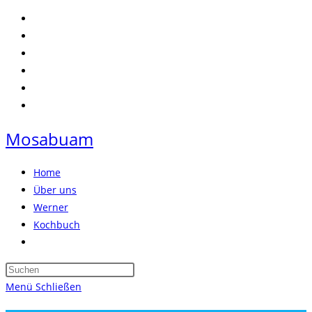
Zum
Inhalt
springen
Mosabuam
Home
Über uns
Werner
Kochbuch
Website-
Suche
Press
umschalten
Escape
Menü
Schließen
to