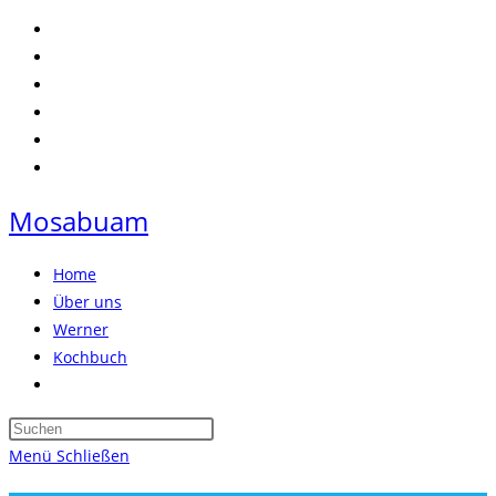
Zum
Inhalt
springen
Mosabuam
Home
Über uns
Werner
Kochbuch
Website-
Suche
Press
umschalten
Escape
Menü
Schließen
to