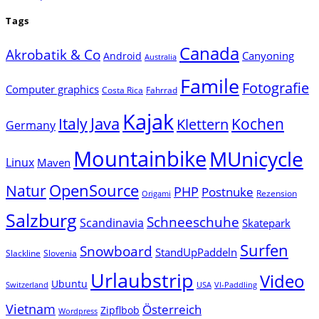
Tags
Canada
Akrobatik & Co
Canyoning
Android
Australia
Famile
Fotografie
Computer graphics
Costa Rica
Fahrrad
Kajak
Java
Italy
Klettern
Kochen
Germany
Mountainbike
MUnicycle
Linux
Maven
Natur
OpenSource
PHP
Postnuke
Rezension
Origami
Salzburg
Schneeschuhe
Scandinavia
Skatepark
Surfen
Snowboard
StandUpPaddeln
Slackline
Slovenia
Urlaubstrip
Video
Ubuntu
Switzerland
USA
VI-Paddling
Vietnam
Österreich
Zipflbob
Wordpress