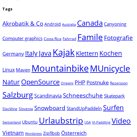
Tags
Canada
Akrobatik & Co
Canyoning
Android
Australia
Famile
Fotografie
Computer graphics
Costa Rica
Fahrrad
Kajak
Java
Italy
Klettern
Kochen
Germany
Mountainbike
MUnicycle
Linux
Maven
Natur
OpenSource
PHP
Postnuke
Rezension
Origami
Salzburg
Schneeschuhe
Scandinavia
Skatepark
Surfen
Snowboard
StandUpPaddeln
Slackline
Slovenia
Urlaubstrip
Video
Ubuntu
Switzerland
USA
VI-Paddling
Vietnam
Österreich
Zipflbob
Wordpress