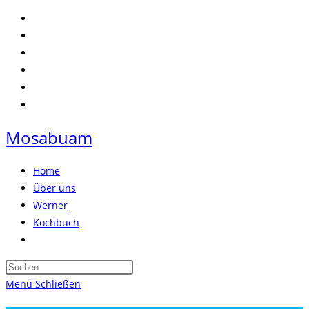
Zum
Inhalt
springen
Mosabuam
Home
Über uns
Werner
Kochbuch
Website-
Suche
Press
umschalten
Escape
Menü
Schließen
to