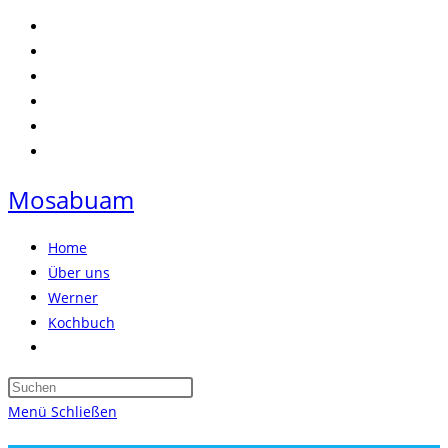
Zum
Inhalt
springen
Mosabuam
Home
Über uns
Werner
Kochbuch
Website-
Suche
Press
umschalten
Escape
Menü
Schließen
to