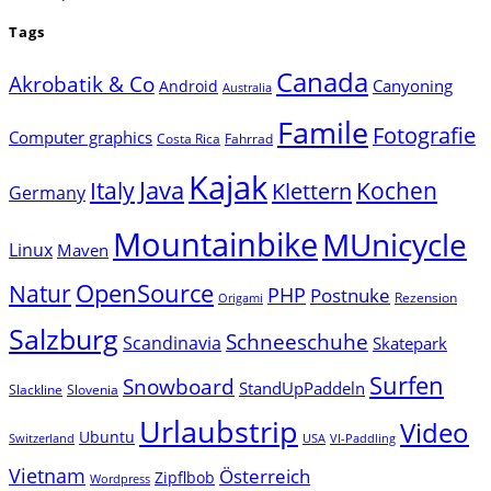
Tags
Canada
Akrobatik & Co
Canyoning
Android
Australia
Famile
Fotografie
Computer graphics
Costa Rica
Fahrrad
Kajak
Java
Italy
Klettern
Kochen
Germany
Mountainbike
MUnicycle
Linux
Maven
Natur
OpenSource
PHP
Postnuke
Rezension
Origami
Salzburg
Schneeschuhe
Scandinavia
Skatepark
Surfen
Snowboard
StandUpPaddeln
Slackline
Slovenia
Urlaubstrip
Video
Ubuntu
Switzerland
USA
VI-Paddling
Vietnam
Österreich
Zipflbob
Wordpress