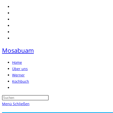
Zum
Inhalt
springen
Mosabuam
Home
Über uns
Werner
Kochbuch
Website-
Suche
Press
umschalten
Escape
Menü
Schließen
to