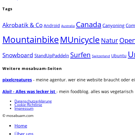
Tags
Canada
Akrobatik & Co
Canyoning
Comp
Android
Australia
Mountainbike
MUnicycle
Natur
Open
U
Surfen
Snowboard
StandUpPaddeln
Ubuntu
Switzerland
Weitere mosabuam-Seiten
pixelcreatures
- meine agentur. wer eine website braucht oder ei
Aloi! - Alles was lecker ist
- mein foodblog. alles was vegetarisch u
Datenschutzerklärung
Cookie-Richtlinie
Impressum
© mosabuam.com
Home
Über uns