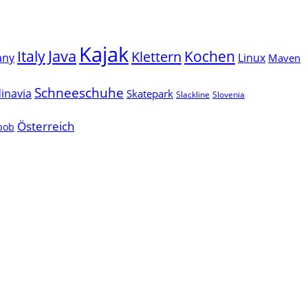
Kajak
Java
Italy
Klettern
Kochen
Linux
any
Maven
Schneeschuhe
inavia
Skatepark
Slackline
Slovenia
Österreich
lbob