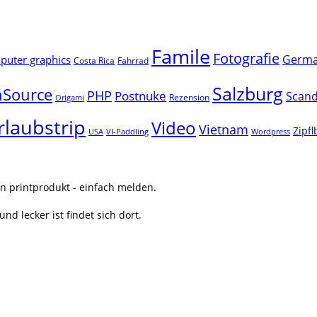
Famile
Fotografie
Germ
uter graphics
Costa Rica
Fahrrad
Salzburg
Source
PHP
Postnuke
Scand
Rezension
Origami
rlaubstrip
Video
Vietnam
Zipf
USA
VI-Paddling
Wordpress
n printprodukt - einfach melden.
nd lecker ist findet sich dort.