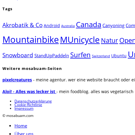
Tags
Canada
Akrobatik & Co
Canyoning
Comp
Android
Australia
Mountainbike
MUnicycle
Natur
Open
U
Surfen
Snowboard
StandUpPaddeln
Ubuntu
Switzerland
Weitere mosabuam-Seiten
pixelcreatures
- meine agentur. wer eine website braucht oder ei
Aloi! - Alles was lecker ist
- mein foodblog. alles was vegetarisch u
Datenschutzerklärung
Cookie-Richtlinie
Impressum
© mosabuam.com
Home
Über uns