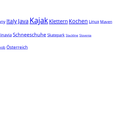
Kajak
Java
Italy
Klettern
Kochen
Linux
any
Maven
Schneeschuhe
inavia
Skatepark
Slackline
Slovenia
Österreich
lbob