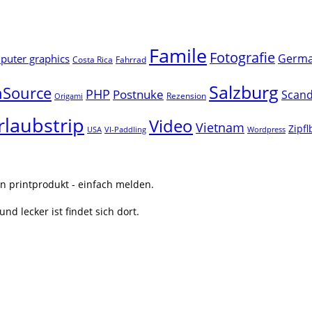
Famile
Fotografie
Germ
uter graphics
Costa Rica
Fahrrad
Salzburg
Source
PHP
Postnuke
Scand
Rezension
Origami
rlaubstrip
Video
Vietnam
Zipf
USA
VI-Paddling
Wordpress
n printprodukt - einfach melden.
nd lecker ist findet sich dort.