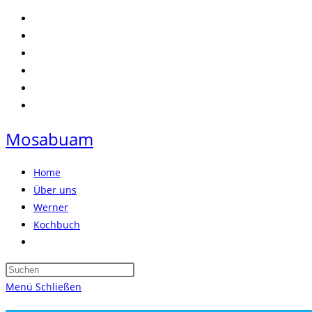
Zum
Inhalt
springen
Mosabuam
Home
Über uns
Werner
Kochbuch
Website-
Suche
Press
umschalten
Escape
Menü
Schließen
to