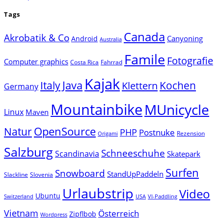
Tags
Canada
Akrobatik & Co
Canyoning
Android
Australia
Famile
Fotografie
Computer graphics
Costa Rica
Fahrrad
Kajak
Java
Italy
Klettern
Kochen
Germany
Mountainbike
MUnicycle
Linux
Maven
Natur
OpenSource
PHP
Postnuke
Rezension
Origami
Salzburg
Schneeschuhe
Scandinavia
Skatepark
Surfen
Snowboard
StandUpPaddeln
Slackline
Slovenia
Urlaubstrip
Video
Ubuntu
Switzerland
USA
VI-Paddling
Vietnam
Österreich
Zipflbob
Wordpress