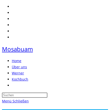
Zum
Inhalt
springen
Mosabuam
Home
Über uns
Werner
Kochbuch
Website-
Suche
Press
umschalten
Escape
Menü
Schließen
to