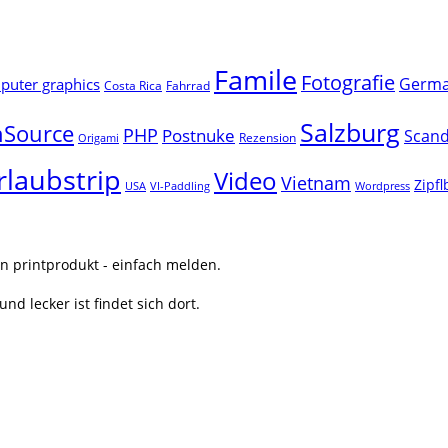
Famile
Fotografie
Germ
uter graphics
Costa Rica
Fahrrad
Salzburg
Source
PHP
Postnuke
Scand
Rezension
Origami
rlaubstrip
Video
Vietnam
Zipf
USA
VI-Paddling
Wordpress
n printprodukt - einfach melden.
nd lecker ist findet sich dort.