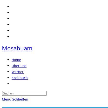
Zum
Inhalt
springen
Mosabuam
Home
Über uns
Werner
Kochbuch
Website-
Suche
Press
umschalten
Escape
Menü
Schließen
to