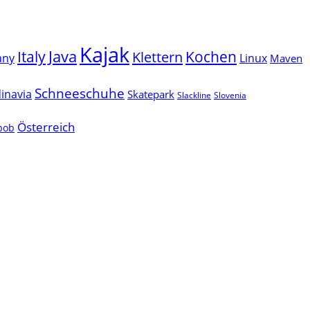
Kajak
Java
Italy
Klettern
Kochen
Linux
any
Maven
Schneeschuhe
inavia
Skatepark
Slackline
Slovenia
Österreich
lbob