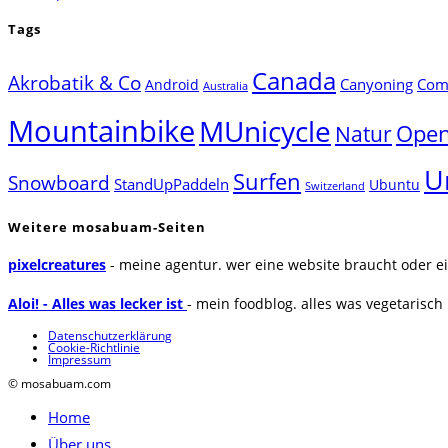
Tags
Canada
Akrobatik & Co
Canyoning
Comp
Android
Australia
Mountainbike
MUnicycle
Natur
Open
U
Surfen
Snowboard
StandUpPaddeln
Ubuntu
Switzerland
Weitere mosabuam-Seiten
pixelcreatures
- meine agentur. wer eine website braucht oder ei
Aloi! - Alles was lecker ist
- mein foodblog. alles was vegetarisch u
Datenschutzerklärung
Cookie-Richtlinie
Impressum
© mosabuam.com
Home
Über uns