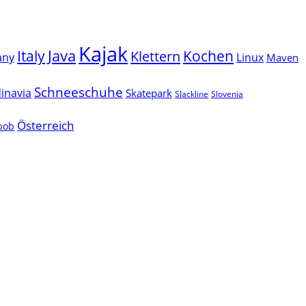
Kajak
Java
Italy
Klettern
Kochen
Linux
any
Maven
Schneeschuhe
inavia
Skatepark
Slackline
Slovenia
Österreich
lbob