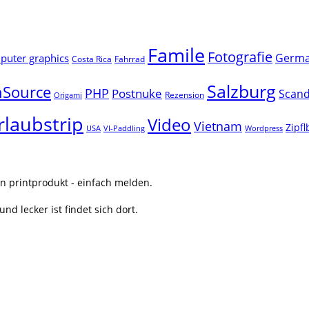
Famile
Fotografie
Germ
uter graphics
Costa Rica
Fahrrad
Salzburg
Source
PHP
Postnuke
Scand
Rezension
Origami
rlaubstrip
Video
Vietnam
Zipf
USA
VI-Paddling
Wordpress
n printprodukt - einfach melden.
nd lecker ist findet sich dort.