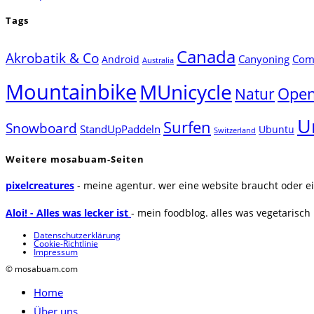
Tags
Canada
Akrobatik & Co
Canyoning
Comp
Android
Australia
Mountainbike
MUnicycle
Natur
Open
U
Surfen
Snowboard
StandUpPaddeln
Ubuntu
Switzerland
Weitere mosabuam-Seiten
pixelcreatures
- meine agentur. wer eine website braucht oder ei
Aloi! - Alles was lecker ist
- mein foodblog. alles was vegetarisch u
Datenschutzerklärung
Cookie-Richtlinie
Impressum
© mosabuam.com
Home
Über uns