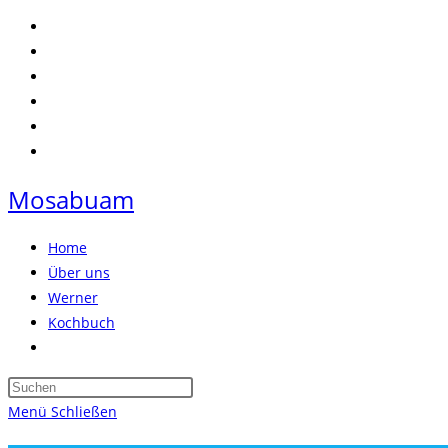
Zum
Inhalt
springen
Mosabuam
Home
Über uns
Werner
Kochbuch
Website-
Suche
Press
umschalten
Escape
Menü
Schließen
to