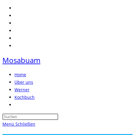
Zum
Inhalt
springen
Mosabuam
Home
Über uns
Werner
Kochbuch
Website-
Suche
Press
umschalten
Escape
Menü
Schließen
to