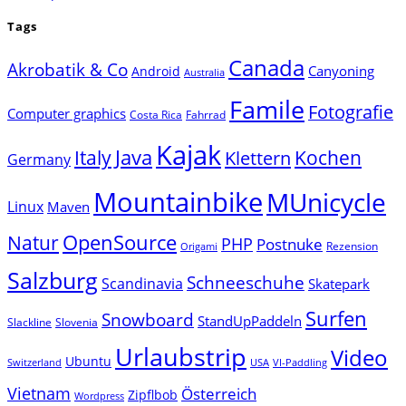
Tags
Canada
Akrobatik & Co
Canyoning
Android
Australia
Famile
Fotografie
Computer graphics
Costa Rica
Fahrrad
Kajak
Java
Italy
Klettern
Kochen
Germany
Mountainbike
MUnicycle
Linux
Maven
Natur
OpenSource
PHP
Postnuke
Rezension
Origami
Salzburg
Schneeschuhe
Scandinavia
Skatepark
Surfen
Snowboard
StandUpPaddeln
Slackline
Slovenia
Urlaubstrip
Video
Ubuntu
Switzerland
USA
VI-Paddling
Vietnam
Österreich
Zipflbob
Wordpress