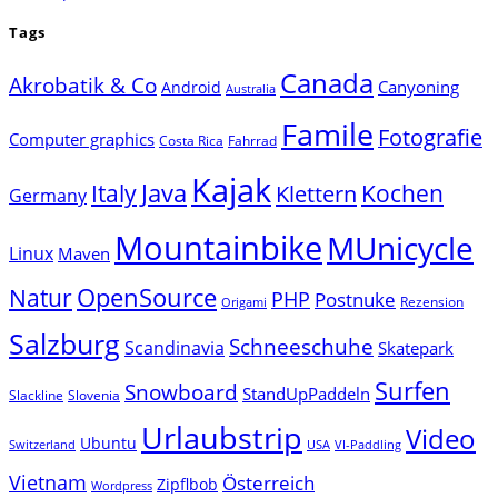
Tags
Canada
Akrobatik & Co
Canyoning
Android
Australia
Famile
Fotografie
Computer graphics
Costa Rica
Fahrrad
Kajak
Java
Italy
Klettern
Kochen
Germany
Mountainbike
MUnicycle
Linux
Maven
Natur
OpenSource
PHP
Postnuke
Rezension
Origami
Salzburg
Schneeschuhe
Scandinavia
Skatepark
Surfen
Snowboard
StandUpPaddeln
Slackline
Slovenia
Urlaubstrip
Video
Ubuntu
Switzerland
USA
VI-Paddling
Vietnam
Österreich
Zipflbob
Wordpress