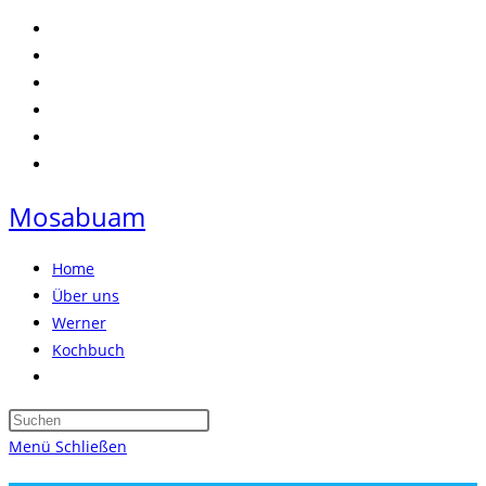
Zum
Inhalt
springen
Mosabuam
Home
Über uns
Werner
Kochbuch
Website-
Suche
Press
umschalten
Escape
Menü
Schließen
to