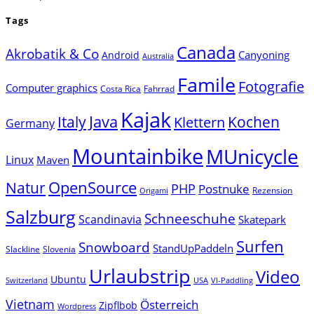
Tags
Canada
Akrobatik & Co
Canyoning
Android
Australia
Famile
Fotografie
Computer graphics
Costa Rica
Fahrrad
Kajak
Java
Italy
Klettern
Kochen
Germany
Mountainbike
MUnicycle
Linux
Maven
Natur
OpenSource
PHP
Postnuke
Rezension
Origami
Salzburg
Schneeschuhe
Scandinavia
Skatepark
Surfen
Snowboard
StandUpPaddeln
Slackline
Slovenia
Urlaubstrip
Video
Ubuntu
Switzerland
USA
VI-Paddling
Vietnam
Österreich
Zipflbob
Wordpress