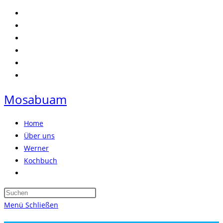
Zum
Inhalt
springen
Mosabuam
Home
Über uns
Werner
Kochbuch
Website-
Suche
Press
umschalten
Escape
Menü
Schließen
to