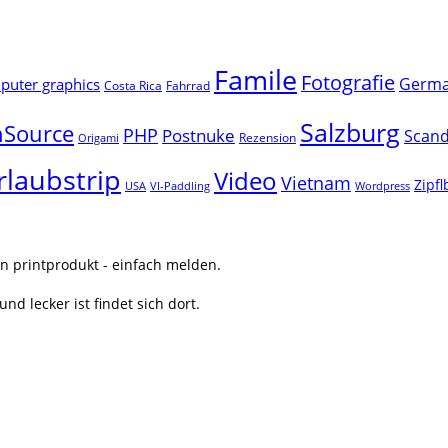
Famile
Fotografie
Germ
uter graphics
Costa Rica
Fahrrad
Salzburg
Source
PHP
Postnuke
Scand
Rezension
Origami
rlaubstrip
Video
Vietnam
Zipf
USA
VI-Paddling
Wordpress
n printprodukt - einfach melden.
nd lecker ist findet sich dort.