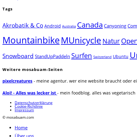
Tags
Canada
Akrobatik & Co
Canyoning
Comp
Android
Australia
Mountainbike
MUnicycle
Natur
Open
U
Surfen
Snowboard
StandUpPaddeln
Ubuntu
Switzerland
Weitere mosabuam-Seiten
pixelcreatures
- meine agentur. wer eine website braucht oder ei
Aloi! - Alles was lecker ist
- mein foodblog. alles was vegetarisch u
Datenschutzerklärung
Cookie-Richtlinie
Impressum
© mosabuam.com
Home
Über uns