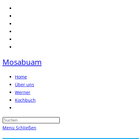
Zum
Inhalt
springen
Mosabuam
Home
Über uns
Werner
Kochbuch
Website-
Suche
Press
umschalten
Escape
Menü
Schließen
to