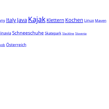
Kajak
Java
Italy
Klettern
Kochen
Linux
any
Maven
Schneeschuhe
inavia
Skatepark
Slackline
Slovenia
Österreich
lbob