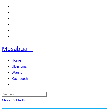
Zum
Inhalt
springen
Mosabuam
Home
Über uns
Werner
Kochbuch
Website-
Suche
Press
umschalten
Escape
Menü
Schließen
to