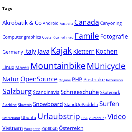
Tags
Canada
Akrobatik & Co
Canyoning
Android
Australia
Famile
Fotografie
Computer graphics
Costa Rica
Fahrrad
Kajak
Java
Italy
Klettern
Kochen
Germany
Mountainbike
MUnicycle
Linux
Maven
Natur
OpenSource
PHP
Postnuke
Rezension
Origami
Salzburg
Schneeschuhe
Scandinavia
Skatepark
Surfen
Snowboard
StandUpPaddeln
Slackline
Slovenia
Urlaubstrip
Video
Ubuntu
Switzerland
USA
VI-Paddling
Vietnam
Österreich
Zipflbob
Wordpress